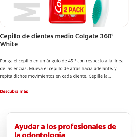
Cepillo de dientes medio Colgate 360°
White
Ponga el cepillo en un ángulo de 45 ° con respecto a la línea
de las encías. Mueva el cepillo de atrás hacia adelante, y
repita dichos movimientos en cada diente. Cepille la
superficie interna de cada diente, usando la misma técnica de
atrás hacia adelante. Cepille la superficie masticatoria (parte
Descubra más
de arriba) del diente. Use la punta del cepillo para cepillar la
parte de atrás de cada diente –con cepilladas de adelante y
atrás, arriba y abajo, en la parte superior e inferior. No se
olvide de cepillar la lengua para quitar el mal olor causado
Ayudar a los profesionales de
por las bacterias.
la odontología