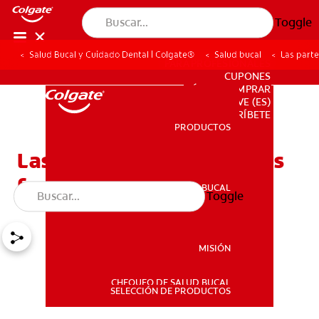
Toggle
Salud Bucal y Cuidado Dental | Colgate®
Salud bucal
Las parte
PARA PROFESIONALES
CUPONES
DÓNDE COMPRAR
VE (ES)
SUSCRÍBETE
PRODUCTOS
PRODUCTOS
Las partes de la boca y sus
funciones
SALUD BUCAL
Toggle
SALUD BUCAL
MISIÓN
CHEQUEO DE SALUD BUCAL
MISIÓN
SELECCIÓN DE PRODUCTOS