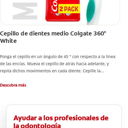
Cepillo de dientes medio Colgate 360°
White
Ponga el cepillo en un ángulo de 45 ° con respecto a la línea
de las encías. Mueva el cepillo de atrás hacia adelante, y
repita dichos movimientos en cada diente. Cepille la
superficie interna de cada diente, usando la misma técnica de
atrás hacia adelante. Cepille la superficie masticatoria (parte
Descubra más
de arriba) del diente. Use la punta del cepillo para cepillar la
parte de atrás de cada diente –con cepilladas de adelante y
atrás, arriba y abajo, en la parte superior e inferior. No se
olvide de cepillar la lengua para quitar el mal olor causado
Ayudar a los profesionales de
por las bacterias.
la odontología