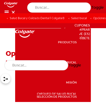
Toggle
Salud Bucal y Cuidado Dental | Colgate®
Salud bucal
Opciones 
PARA PROFESIONALES
CUPONES
DÓNDE COMPRAR
VE (ES)
SUSCRÍBETE
PRODUCTOS
PRODUCTOS
Opciones de tratamiento
para los dientes salidos
SALUD BUCAL
Toggle
SALUD BUCAL
MISIÓN
CHEQUEO DE SALUD BUCAL
MISIÓN
SELECCIÓN DE PRODUCTOS