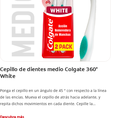
Cepillo de dientes medio Colgate 360°
White
Ponga el cepillo en un ángulo de 45 ° con respecto a la línea
de las encías. Mueva el cepillo de atrás hacia adelante, y
repita dichos movimientos en cada diente. Cepille la
superficie interna de cada diente, usando la misma técnica de
atrás hacia adelante. Cepille la superficie masticatoria (parte
Descubra más