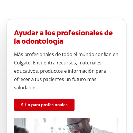
de arriba) del diente. Use la punta del cepillo para cepillar la
parte de atrás de cada diente –con cepilladas de adelante y
atrás, arriba y abajo, en la parte superior e inferior. No se
olvide de cepillar la lengua para quitar el mal olor causado
Ayudar a los profesionales de
por las bacterias.
la odontología
Más profesionales de todo el mundo confían en
Colgate. Encuentra recursos, materiales
educativos, productos e información para
ofrecer a tus pacientes un futuro más
saludable.
Sitio para profesionales