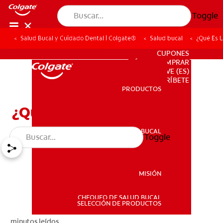
Toggle
Salud Bucal y Cuidado Dental | Colgate®
Salud bucal
¿Qué Es L
PARA PROFESIONALES
CUPONES
DÓNDE COMPRAR
VE (ES)
SUSCRÍBETE
PRODUCTOS
PRODUCTOS
¿Qué Es La Micrognatia?
SALUD BUCAL
Toggle
SALUD BUCAL
MISIÓN
CHEQUEO DE SALUD BUCAL
MISIÓN
SELECCIÓN DE PRODUCTOS
minutos leídos