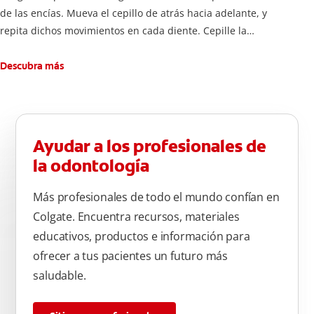
de las encías. Mueva el cepillo de atrás hacia adelante, y
repita dichos movimientos en cada diente. Cepille la
superficie interna de cada diente, usando la misma técnica de
atrás hacia adelante. Cepille la superficie masticatoria (parte
Descubra más
de arriba) del diente. Use la punta del cepillo para cepillar la
parte de atrás de cada diente –con cepilladas de adelante y
atrás, arriba y abajo, en la parte superior e inferior. No se
olvide de cepillar la lengua para quitar el mal olor causado
Ayudar a los profesionales de
por las bacterias.
la odontología
Más profesionales de todo el mundo confían en
Colgate. Encuentra recursos, materiales
educativos, productos e información para
ofrecer a tus pacientes un futuro más
saludable.