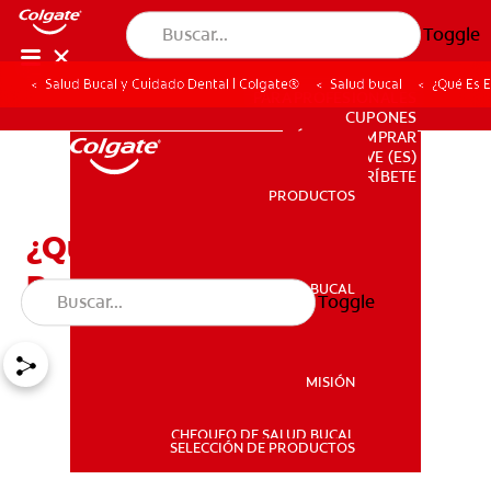
Toggle
Salud Bucal y Cuidado Dental | Colgate®
Salud bucal
¿Qué Es 
PARA PROFESIONALES
CUPONES
DÓNDE COMPRAR
VE (ES)
SUSCRÍBETE
PRODUCTOS
PRODUCTOS
¿Qué Es El Músculo
Buccinador?
SALUD BUCAL
Toggle
SALUD BUCAL
MISIÓN
CHEQUEO DE SALUD BUCAL
MISIÓN
SELECCIÓN DE PRODUCTOS