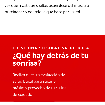
vez que mastique o silbe, acuérdese del músculo
buccinador y de todo lo que hace por usted.
CUESTIONARIO SOBRE SALUD BUCAL
¿Qué hay detrás de tu
sonrisa?
Realiza nuestra evaluación de
salud bucal para sacar el
máximo provecho de tu rutina
de cuidado.