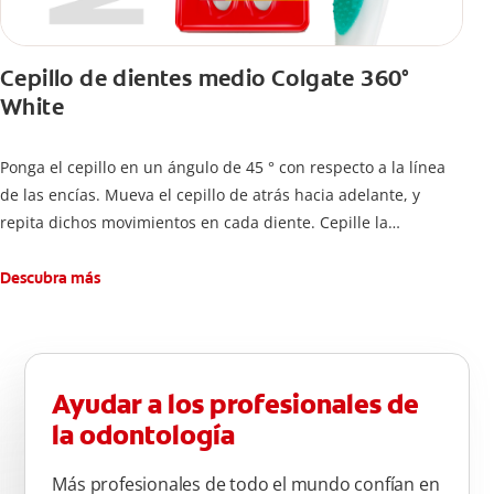
Cepillo de dientes medio Colgate 360°
White
Ponga el cepillo en un ángulo de 45 ° con respecto a la línea
de las encías. Mueva el cepillo de atrás hacia adelante, y
repita dichos movimientos en cada diente. Cepille la
superficie interna de cada diente, usando la misma técnica de
atrás hacia adelante. Cepille la superficie masticatoria (parte
Descubra más
de arriba) del diente. Use la punta del cepillo para cepillar la
parte de atrás de cada diente –con cepilladas de adelante y
atrás, arriba y abajo, en la parte superior e inferior. No se
olvide de cepillar la lengua para quitar el mal olor causado
Ayudar a los profesionales de
por las bacterias.
la odontología
Más profesionales de todo el mundo confían en