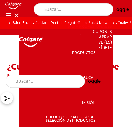
Toggle
Salud Bucal y Cuidado Dental | Colgate®
Salud bucal
¿Cuáles 
PARA PROFESIONALES
CUPONES
DÓNDE COMPRAR
VE (ES)
SUSCRÍBETE
PRODUCTOS
PRODUCTOS
¿Cuáles Son Los Dientes De
Leche?
SALUD BUCAL
Toggle
SALUD BUCAL
MISIÓN
CHEQUEO DE SALUD BUCAL
MISIÓN
SELECCIÓN DE PRODUCTOS