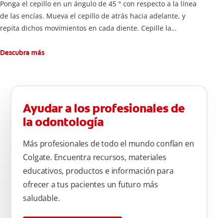
Ponga el cepillo en un ángulo de 45 ° con respecto a la línea
de las encías. Mueva el cepillo de atrás hacia adelante, y
repita dichos movimientos en cada diente. Cepille la
superficie interna de cada diente, usando la misma técnica de
atrás hacia adelante. Cepille la superficie masticatoria (parte
Descubra más
de arriba) del diente. Use la punta del cepillo para cepillar la
parte de atrás de cada diente –con cepilladas de adelante y
atrás, arriba y abajo, en la parte superior e inferior. No se
olvide de cepillar la lengua para quitar el mal olor causado
Ayudar a los profesionales de
por las bacterias.
la odontología
Más profesionales de todo el mundo confían en
Colgate. Encuentra recursos, materiales
educativos, productos e información para
ofrecer a tus pacientes un futuro más
saludable.