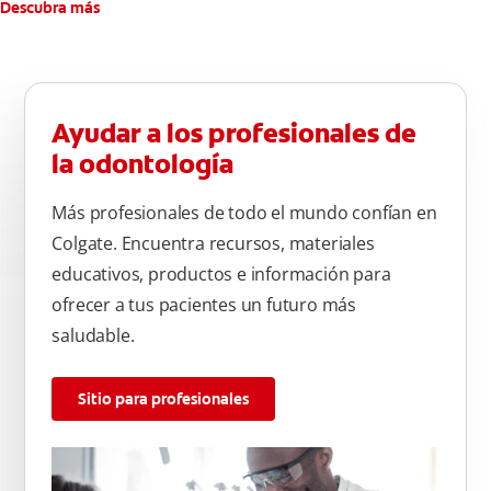
atrás hacia adelante. Cepille la superficie masticatoria (parte
Descubra más
de arriba) del diente. Use la punta del cepillo para cepillar la
parte de atrás de cada diente –con cepilladas de adelante y
atrás, arriba y abajo, en la parte superior e inferior. No se
olvide de cepillar la lengua para quitar el mal olor causado
Ayudar a los profesionales de
por las bacterias.
la odontología
Más profesionales de todo el mundo confían en
Colgate. Encuentra recursos, materiales
educativos, productos e información para
ofrecer a tus pacientes un futuro más
saludable.
Sitio para profesionales