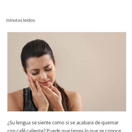
CHEQUEO DE SALUD BUCAL
SELECCIÓN DE PRODUCTOS
minutos leídos
PARA PROFESIONALES
CUPONES
DÓNDE COMPRAR
VE (ES)
SUSCRÍBETE
¿Su lengua se siente como si se acabara de quemar
con café caliente? Puede que tenga lo que se conoce