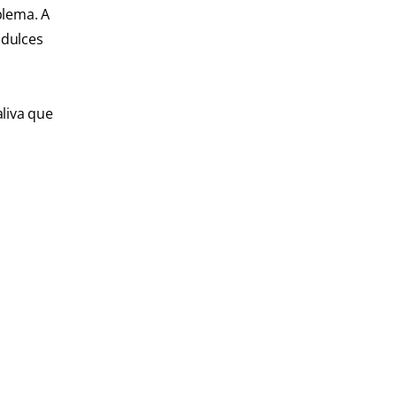
blema. A
 dulces
liva que