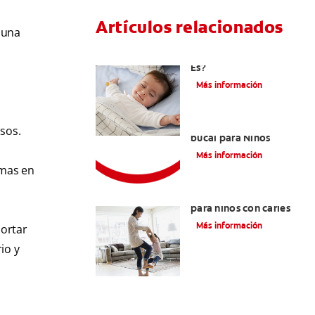
Artículos relacionados
 una
Caries En Niños: ¿Qué
Es?
Más información
Consejos de Salud
osos.
bucal para Niños
Más información
emas en
La mejor crema dental
para niños con caries
Más información
portar
io y