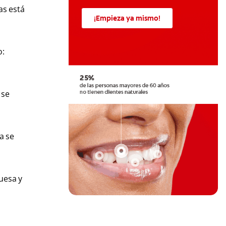
as está
¡Empieza ya mismo!
o:
 se
a se
uesa y