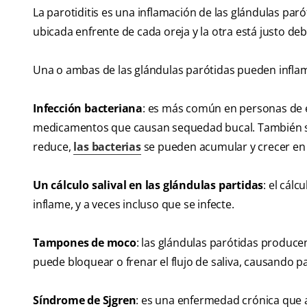
La parotiditis es una inflamación de las glándulas par
ubicada enfrente de cada oreja y la otra está justo deb
Una o ambas de las glándulas parótidas pueden infla
Infección bacteriana
: es más común en personas de
medicamentos que causan sequedad bucal. También son
reduce,
las bacterias
se pueden acumular y crecer en el
Un cálculo salival en las glándulas partidas
: el cálc
inflame, y a veces incluso que se infecte.
Tampones de moco
: las glándulas parótidas produce
puede bloquear o frenar el flujo de saliva, causando par
Síndrome de Sjgren
: es una enfermedad crónica que af