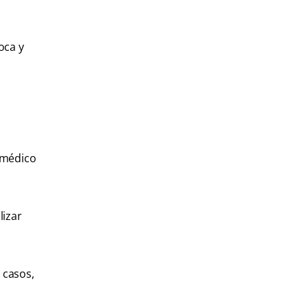
oca y
u médico
lizar
 casos,