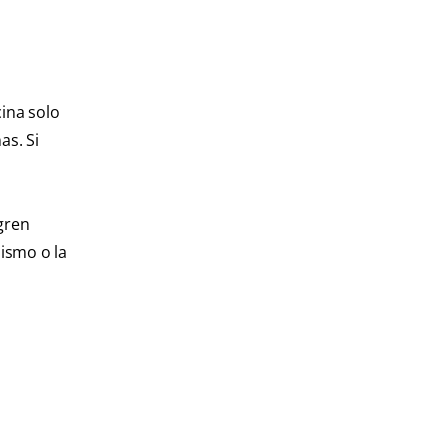
cina solo
as. Si
gren
ismo o la