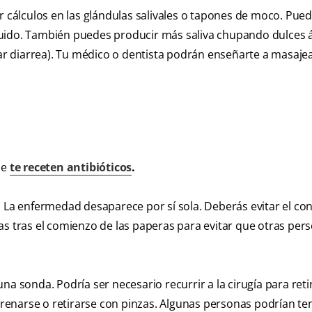
cálculos en las glándulas salivales o tapones de moco. Pue
uido. También puedes producir más saliva chupando dulces á
r diarrea). Tu médico o dentista podrán enseñarte a masajea
ue
te receten antibióticos
.
. La enfermedad desaparece por sí sola. Deberás evitar el co
as tras el comienzo de las paperas para evitar que otras per
na sonda. Podría ser necesario recurrir a la cirugía para reti
enarse o retirarse con pinzas. Algunas personas podrían te