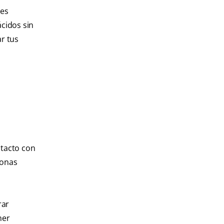
des
cidos sin
r tus
ntacto con
sonas
rar
ner