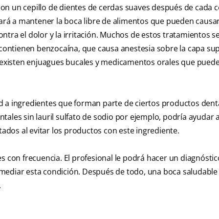
s con un cepillo de dientes de cerdas suaves después de cada
dará a mantener la boca libre de alimentos que pueden causar 
ntra el dolor y la irritación. Muchos de estos tratamientos 
 contienen benzocaína, que causa anestesia sobre la capa supe
n existen enjuagues bucales y medicamentos orales que pueden
 a ingredientes que forman parte de ciertos productos denta
tales sin lauril sulfato de sodio por ejemplo, podría ayudar 
dos al evitar los productos con este ingrediente.
s con frecuencia. El profesional le podrá hacer un diagnóstic
mediar esta condición. Después de todo, una boca saludable
.