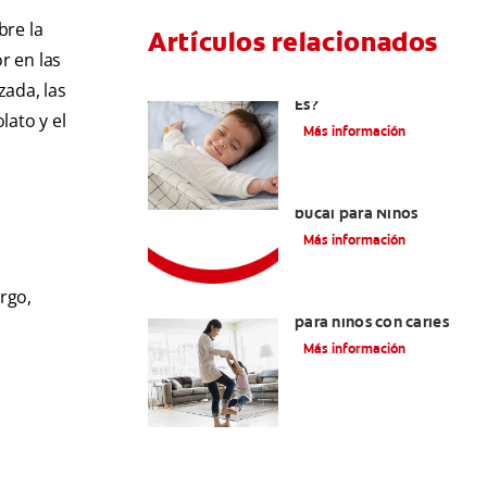
bre la
Artículos relacionados
r en las
Caries En Niños: ¿Qué
zada, las
Es?
lato y el
Más información
Consejos de Salud
bucal para Niños
Más información
rgo,
La mejor crema dental
para niños con caries
Más información