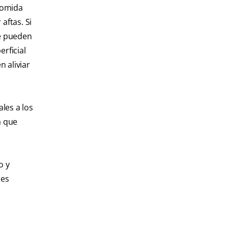
 comida
aftas. Si
se pueden
rficial
 aliviar
les a los
a que
o y
 es