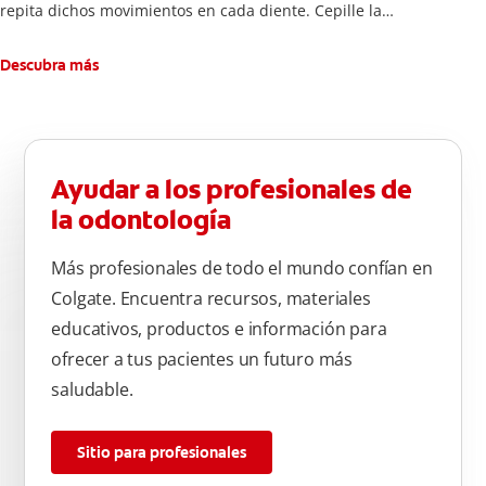
repita dichos movimientos en cada diente. Cepille la
superficie interna de cada diente, usando la misma técnica de
atrás hacia adelante. Cepille la superficie masticatoria (parte
Descubra más
de arriba) del diente. Use la punta del cepillo para cepillar la
parte de atrás de cada diente –con cepilladas de adelante y
atrás, arriba y abajo, en la parte superior e inferior. No se
olvide de cepillar la lengua para quitar el mal olor causado
Ayudar a los profesionales de
por las bacterias.
la odontología
Más profesionales de todo el mundo confían en
Colgate. Encuentra recursos, materiales
educativos, productos e información para
ofrecer a tus pacientes un futuro más
saludable.
Sitio para profesionales