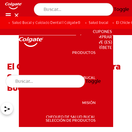
Toggle
Salud Bucal y Cuidado Dental | Colgate®
Salud bucal
El Chicl
PARA PROFESIONALES
CUPONES
DÓNDE COMPRAR
VE (ES)
SUSCRÍBETE
PRODUCTOS
PRODUCTOS
El Chicle Que Es Bueno Para
Sus Dientes: ¿Demasiado
SALUD BUCAL
Toggle
SALUD BUCAL
Bueno Para Ser Verdad?
MISIÓN
CHEQUEO DE SALUD BUCAL
MISIÓN
SELECCIÓN DE PRODUCTOS