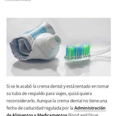
CHEQUEO DE SALUD BUCAL
SELECCIÓN DE PRODUCTOS
PARA PROFESIONALES
CUPONES
DÓNDE COMPRAR
VE (ES)
SUSCRÍBETE
Si se le acabó la crema dental y está tentado en tomar
su tubo de respaldo para viajes, quizá quiera
reconsiderarlo. Aunque la crema dental no tiene una
fecha de caducidad regulada por la
Administración
de Alimentos y Medicamentos
(Food and Drug