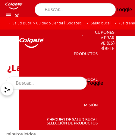
Toggle
Salud Bucal y Cuidado Dental | Colgate®
Salud bucal
¿La crem
PARA PROFESIONALES
CUPONES
DÓNDE COMPRAR
VE (ES)
SUSCRÍBETE
PRODUCTOS
PRODUCTOS
¿La crema dental caduca?
SALUD BUCAL
Toggle
SALUD BUCAL
MISIÓN
CHEQUEO DE SALUD BUCAL
MISIÓN
SELECCIÓN DE PRODUCTOS
minutos leídos