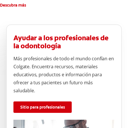
atrás hacia adelante. Cepille la superficie masticatoria (parte
Descubra más
de arriba) del diente. Use la punta del cepillo para cepillar la
parte de atrás de cada diente –con cepilladas de adelante y
atrás, arriba y abajo, en la parte superior e inferior. No se
olvide de cepillar la lengua para quitar el mal olor causado
Ayudar a los profesionales de
por las bacterias.
la odontología
Más profesionales de todo el mundo confían en
Colgate. Encuentra recursos, materiales
educativos, productos e información para
ofrecer a tus pacientes un futuro más
saludable.
Sitio para profesionales