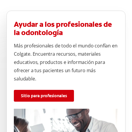
parte de atrás de cada diente –con cepilladas de adelante y
atrás, arriba y abajo, en la parte superior e inferior. No se
olvide de cepillar la lengua para quitar el mal olor causado
Ayudar a los profesionales de
por las bacterias.
la odontología
Más profesionales de todo el mundo confían en
Colgate. Encuentra recursos, materiales
educativos, productos e información para
ofrecer a tus pacientes un futuro más
saludable.
Sitio para profesionales