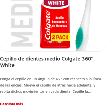
Cepillo de dientes medio Colgate 360°
White
Ponga el cepillo en un ángulo de 45 ° con respecto a la línea
de las encías. Mueva el cepillo de atrás hacia adelante, y
repita dichos movimientos en cada diente. Cepille la
superficie interna de cada diente, usando la misma técnica de
atrás hacia adelante. Cepille la superficie masticatoria (parte
Descubra más
de arriba) del diente. Use la punta del cepillo para cepillar la