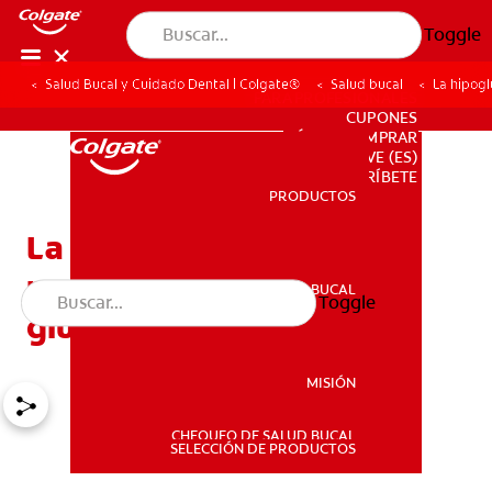
Toggle
Salud Bucal y Cuidado Dental | Colgate®
Salud bucal
La hipogl
PARA PROFESIONALES
CUPONES
DÓNDE COMPRAR
VE (ES)
SUSCRÍBETE
PRODUCTOS
PRODUCTOS
La hipoglucemia y el
manejo de los niveles de
SALUD BUCAL
Toggle
SALUD BUCAL
glucosa
MISIÓN
CHEQUEO DE SALUD BUCAL
MISIÓN
SELECCIÓN DE PRODUCTOS