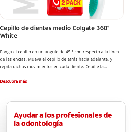
Cepillo de dientes medio Colgate 360°
White
Ponga el cepillo en un ángulo de 45 ° con respecto a la línea
de las encías. Mueva el cepillo de atrás hacia adelante, y
repita dichos movimientos en cada diente. Cepille la
superficie interna de cada diente, usando la misma técnica de
atrás hacia adelante. Cepille la superficie masticatoria (parte
Descubra más
de arriba) del diente. Use la punta del cepillo para cepillar la
parte de atrás de cada diente –con cepilladas de adelante y
atrás, arriba y abajo, en la parte superior e inferior. No se
olvide de cepillar la lengua para quitar el mal olor causado
Ayudar a los profesionales de
por las bacterias.
la odontología