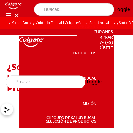
Toggle
Salud Bucal y Cuidado Dental | Colgate®
Salud bucal
¿Soda O 
PARA PROFESIONALES
CUPONES
DÓNDE COMPRAR
VE (ES)
SUSCRÍBETE
PRODUCTOS
PRODUCTOS
¿Soda O Refresco? No
Importa El Nombre, Es Un
SALUD BUCAL
Toggle
SALUD BUCAL
Problema De Dientes
MISIÓN
CHEQUEO DE SALUD BUCAL
MISIÓN
SELECCIÓN DE PRODUCTOS