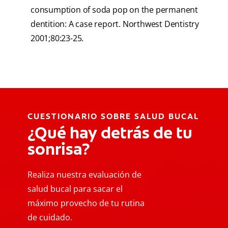
consumption of soda pop on the permanent
dentition: A case report. Northwest Dentistry
2001;80:23-25.
CUESTIONARIO SOBRE SALUD BUCAL
¿Qué hay detrás de tu
sonrisa?
Realiza nuestra evaluación de
salud bucal para sacar el
máximo provecho de tu rutina
de cuidado.