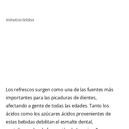
CHEQUEO DE SALUD BUCAL
SELECCIÓN DE PRODUCTOS
minutos leídos
PARA PROFESIONALES
CUPONES
DÓNDE COMPRAR
VE (ES)
Los refrescos surgen como una de las fuentes más
SUSCRÍBETE
importantes para las picaduras de dientes,
afectando a gente de todas las edades. Tanto los
ácidos como los azúcares ácidos provenientes de
estas bebidas debilitan el esmalte dental,