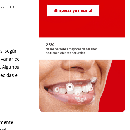
izar un
¡Empieza ya mismo!
es, según
 variar de
. Algunos
decidas e
amente.