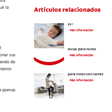
drá
ir la
Artículos relacionados
Caries En Niños: ¿Qué
Es?
Más información
Consejos de Salud
l
bucal para Niños
ionar sus
Más información
diendo de
miento
La mejor crema dental
para niños con caries
Más información
ta apenas