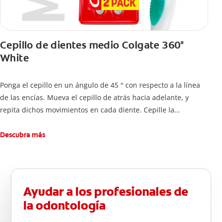
Cepillo de dientes medio Colgate 360°
White
Ponga el cepillo en un ángulo de 45 ° con respecto a la línea
de las encías. Mueva el cepillo de atrás hacia adelante, y
repita dichos movimientos en cada diente. Cepille la
superficie interna de cada diente, usando la misma técnica de
atrás hacia adelante. Cepille la superficie masticatoria (parte
Descubra más
de arriba) del diente. Use la punta del cepillo para cepillar la
parte de atrás de cada diente –con cepilladas de adelante y
atrás, arriba y abajo, en la parte superior e inferior. No se
olvide de cepillar la lengua para quitar el mal olor causado
Ayudar a los profesionales de
por las bacterias.
la odontología