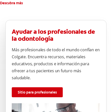
atrás hacia adelante. Cepille la superficie masticatoria (parte
Descubra más
de arriba) del diente. Use la punta del cepillo para cepillar la
parte de atrás de cada diente –con cepilladas de adelante y
atrás, arriba y abajo, en la parte superior e inferior. No se
olvide de cepillar la lengua para quitar el mal olor causado
Ayudar a los profesionales de
por las bacterias.
la odontología
Más profesionales de todo el mundo confían en
Colgate. Encuentra recursos, materiales
educativos, productos e información para
ofrecer a tus pacientes un futuro más
saludable.
Sitio para profesionales