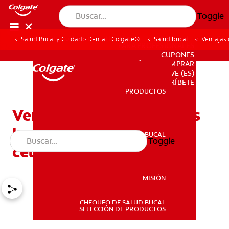
Toggle
Salud Bucal y Cuidado Dental | Colgate®
Salud bucal
Ventajas 
PARA PROFESIONALES
CUPONES
DÓNDE COMPRAR
VE (ES)
SUSCRÍBETE
PRODUCTOS
PRODUCTOS
Ventajas de los enjuagues
bucales con cloruro de
SALUD BUCAL
Toggle
SALUD BUCAL
cetilpiridinio
MISIÓN
CHEQUEO DE SALUD BUCAL
MISIÓN
SELECCIÓN DE PRODUCTOS