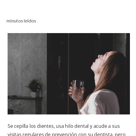
CHEQUEO DE SALUD BUCAL
SELECCIÓN DE PRODUCTOS
minutos leídos
PARA PROFESIONALES
CUPONES
DÓNDE COMPRAR
VE (ES)
SUSCRÍBETE
Se cepilla los dientes, usa hilo dental y acude a sus
visitas regulares de prevención con su dentista, pero