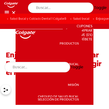
Toggle
Salud Bucal y Cuidado Dental | Colgate®
Salud bucal
Enjuague 
PARA PROFESIONALES
CUPONES
DÓNDE COMPRAR
VE (ES)
SUSCRÍBETE
PRODUCTOS
PRODUCTOS
Enjuague para Desinflamar
Encías: Consejos para Elegir
SALUD BUCAL
Toggle
SALUD BUCAL
el Mejor
MISIÓN
CHEQUEO DE SALUD BUCAL
MISIÓN
SELECCIÓN DE PRODUCTOS