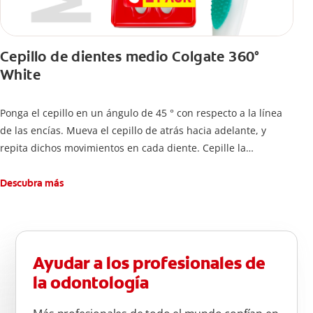
Cepillo de dientes medio Colgate 360°
White
Ponga el cepillo en un ángulo de 45 ° con respecto a la línea
de las encías. Mueva el cepillo de atrás hacia adelante, y
repita dichos movimientos en cada diente. Cepille la
superficie interna de cada diente, usando la misma técnica de
atrás hacia adelante. Cepille la superficie masticatoria (parte
Descubra más
de arriba) del diente. Use la punta del cepillo para cepillar la
parte de atrás de cada diente –con cepilladas de adelante y
atrás, arriba y abajo, en la parte superior e inferior. No se
olvide de cepillar la lengua para quitar el mal olor causado
Ayudar a los profesionales de
por las bacterias.
la odontología