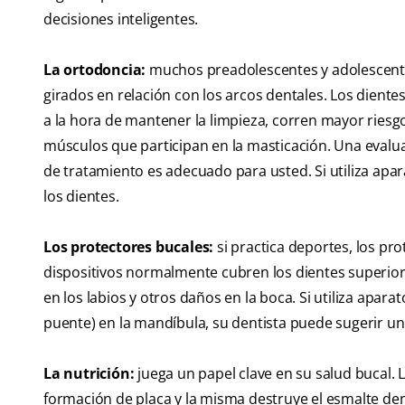
decisiones inteligentes.
La ortodoncia:
muchos preadolescentes y adolescente
girados en relación con los arcos dentales. Los dien
a la hora de mantener la limpieza, corren mayor riesg
músculos que participan en la masticación. Una evalua
de tratamiento es adecuado para usted. Si utiliza apar
los dientes.
Los protectores bucales:
si practica deportes, los pr
dispositivos normalmente cubren los dientes superiores
en los labios y otros daños en la boca. Si utiliza apar
puente) en la mandíbula, su dentista puede sugerir un
La nutrición:
juega un papel clave en su salud bucal.
formación de placa y la misma destruye el esmalte dent