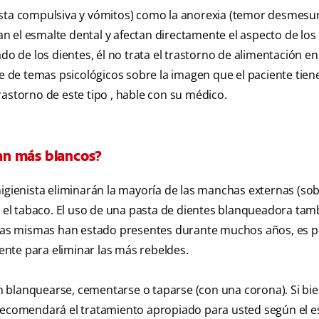
gesta compulsiva y vómitos) como la anorexia (temor desmesu
 el esmalte dental y afectan directamente el aspecto de los 
do de los dientes, él no trata el trastorno de alimentación en 
je de temas psicológicos sobre la imagen que el paciente tiene
rastorno de este tipo , hable con su médico.
an más blancos?
igienista eliminarán la mayoría de las manchas externas (sob
 y el tabaco. El uso de una pasta de dientes blanqueadora tam
i las mismas han estado presentes durante muchos años, es p
nte para eliminar las más rebeldes.
 blanquearse, cementarse o taparse (con una corona). Si bi
 recomendará el tratamiento apropiado para usted según el 