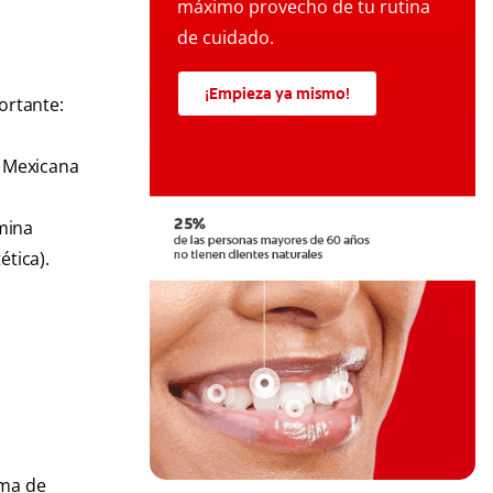
máximo provecho de tu rutina
de cuidado.
¡Empieza ya mismo!
ortante:
l Mexicana
.
imina
ética).
oma de