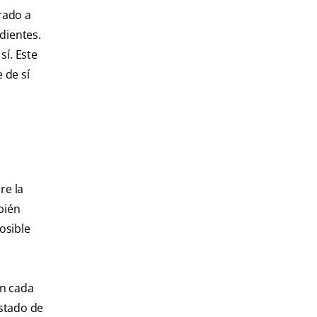
rado a
dientes.
sí. Este
 de sí
re la
bién
osible
en cada
estado de