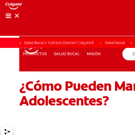
CHEQUEO DE SAL
CHEQUEO DE 
Salud Bucal y Cuidado Dental | Colgate®
Salud bucal
SALUD BUCAL
MISIÓN
PRODUCTOS
PRODUCTOS
SALUD BUCAL
MISIÓN
¿Cómo Pueden Mant
PARA PROFESIONALES
CUPONES
DÓNDE COMPRAR
Adolescentes?