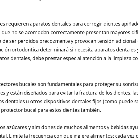
s requieren aparatos dentales para corregir dientes apiñad
tes que no se acomodan correctamente presentan mayores dif
o de ser perdidos precozmente y provocan tensión adicional 
ción ortodontica determinará si necesita aparatos dentales 
atos dentales, debe prestar especial atención a la limpieza c
otectores bucales son fundamentales para proteger su sonrisa
 y están diseñados para evitar la fractura de los dientes, la
atos dentales u otros dispositivos dentales fijos (como puede s
 protector bucal para estos dientes también.
 Los azúcares y almidones de muchos alimentos y bebidas ayu
al. Limite la frecuencia con que ingiere alimentos: cada vez 