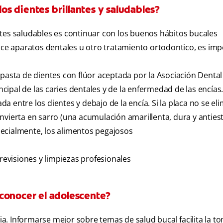
s dientes brillantes y saludables?
tes saludables es continuar con los buenos hábitos bucales
lice aparatos dentales u otro tratamiento ortodontico, es imp
 pasta de dientes con flúor aceptada por la Asociación Denta
incipal de las caries dentales y de la enfermedad de las encías
ada entre los dientes y debajo de la encía. Si la placa no se el
nvierta en sarro (una acumulación amarillenta, dura y antiest
ecialmente, los alimentos pegajosos
 revisiones y limpiezas profesionales
conocer el adolescente?
. Informarse mejor sobre temas de salud bucal facilita la t