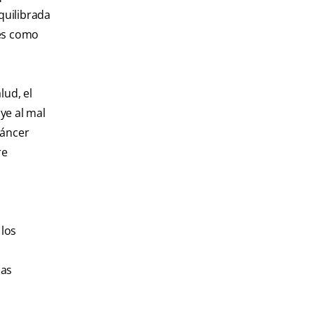
quilibrada
les como
ud, el
ye al mal
cáncer
re
 los
las