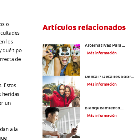
os o
Artículos relacionados
icultades
¿Existen Otras
en los
Alternativas Para
y qué tipo
Mejorar Mi Sonrisa?
Más información
orrecta de
¿Qué Es El Adhesivo
Dental? Detalles Sobre
Los Métodos Y Los
Más información
. Estos
Procedimientos Del
Adhesivo Dental
s heridas
Mejorando Mi Sonrisa.
er un
Blanqueamiento
Dental Y Carillas
Más información
dan a la
que