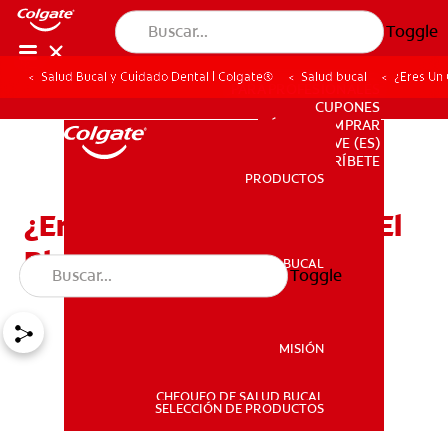
Toggle
Salud Bucal y Cuidado Dental | Colgate®
Salud bucal
¿Eres Un
PARA PROFESIONALES
CUPONES
DÓNDE COMPRAR
VE (ES)
SUSCRÍBETE
PRODUCTOS
PRODUCTOS
¿Eres Un Candidato Para El
Blanqueamiento Dental?
SALUD BUCAL
Toggle
SALUD BUCAL
MISIÓN
CHEQUEO DE SALUD BUCAL
MISIÓN
SELECCIÓN DE PRODUCTOS