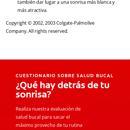
también dar lugar a una sonrisa más blanca y
más atractiva.
Copyright © 2002, 2003 Colgate-Palmolive
Company. All rights reserved.
CUESTIONARIO SOBRE SALUD BUCAL
¿Qué hay detrás de tu
sonrisa?
Realiza nuestra evaluación de
salud bucal para sacar el
máximo provecho de tu rutina