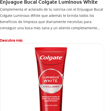
Enjuague Bucal Colgate Luminous White
Complementa el aclarado de tu sonrisa con el Enjuague Bucal
Colgate Luminous White que además te brinda todos los
beneficios de limpieza que diariamente necesitas para
conseguir una boca más sana y un aliento completamente
fresco, elimina el 99% de las bacterias que se quedan entre
los dientes y que los cepillos y cremas dentales no pueden
Descubra más
alcanzar.