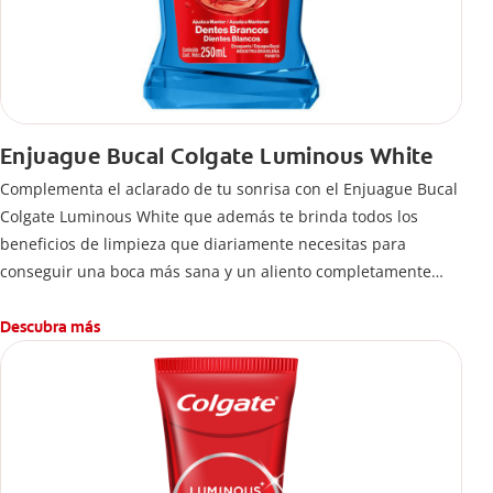
Enjuague Bucal Colgate Luminous White
Complementa el aclarado de tu sonrisa con el Enjuague Bucal
Colgate Luminous White que además te brinda todos los
beneficios de limpieza que diariamente necesitas para
conseguir una boca más sana y un aliento completamente
fresco, elimina el 99% de las bacterias que se quedan entre
los dientes y que los cepillos y cremas dentales no pueden
Descubra más
alcanzar.