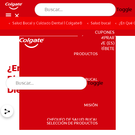
Toggle
Salud Bucal y Cuidado Dental | Colgate®
Salud bucal
¿En Qué 
PARA PROFESIONALES
CUPONES
DÓNDE COMPRAR
VE (ES)
SUSCRÍBETE
PRODUCTOS
PRODUCTOS
¿En Qué Consiste El
Blanqueamiento De Los
SALUD BUCAL
Toggle
SALUD BUCAL
Dientes?
MISIÓN
CHEQUEO DE SALUD BUCAL
MISIÓN
SELECCIÓN DE PRODUCTOS