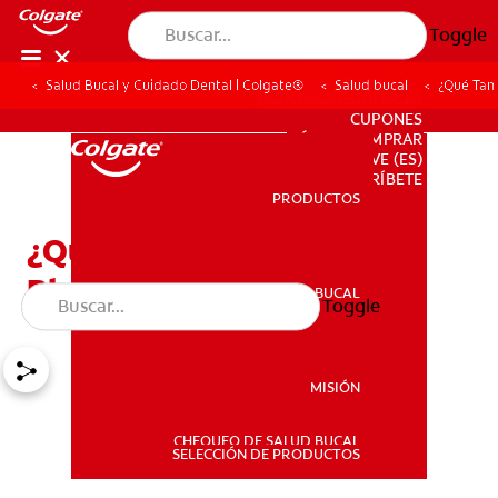
Toggle
Salud Bucal y Cuidado Dental | Colgate®
Salud bucal
¿Qué Tan
PARA PROFESIONALES
CUPONES
DÓNDE COMPRAR
VE (ES)
SUSCRÍBETE
PRODUCTOS
PRODUCTOS
¿Qué Tan Seguro Es El
Blanqueamiento Dental?
SALUD BUCAL
Toggle
SALUD BUCAL
MISIÓN
CHEQUEO DE SALUD BUCAL
MISIÓN
SELECCIÓN DE PRODUCTOS