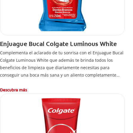
Enjuague Bucal Colgate Luminous White
Complementa el aclarado de tu sonrisa con el Enjuague Bucal
Colgate Luminous White que además te brinda todos los
beneficios de limpieza que diariamente necesitas para
conseguir una boca más sana y un aliento completamente
fresco, elimina el 99% de las bacterias que se quedan entre
los dientes y que los cepillos y cremas dentales no pueden
Descubra más
alcanzar.