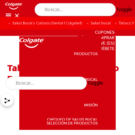
Toggle
Salud Bucal y Cuidado Dental | Colgate®
Salud bucal
Tabaco Y
PARA PROFESIONALES
CUPONES
DÓNDE COMPRAR
VE (ES)
SUSCRÍBETE
PRODUCTOS
PRODUCTOS
Tabaco Y Blanqueamiento
Dental
SALUD BUCAL
Toggle
SALUD BUCAL
MISIÓN
CHEQUEO DE SALUD BUCAL
MISIÓN
SELECCIÓN DE PRODUCTOS