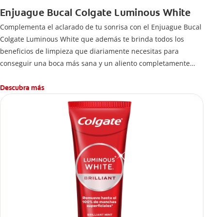
Enjuague Bucal Colgate Luminous White
Complementa el aclarado de tu sonrisa con el Enjuague Bucal
Colgate Luminous White que además te brinda todos los
beneficios de limpieza que diariamente necesitas para
conseguir una boca más sana y un aliento completamente
fresco, elimina el 99% de las bacterias que se quedan entre
los dientes y que los cepillos y cremas dentales no pueden
Descubra más
alcanzar.