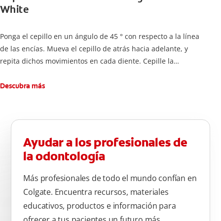
White
Ponga el cepillo en un ángulo de 45 ° con respecto a la línea
de las encías. Mueva el cepillo de atrás hacia adelante, y
repita dichos movimientos en cada diente. Cepille la
superficie interna de cada diente, usando la misma técnica de
atrás hacia adelante. Cepille la superficie masticatoria (parte
Descubra más
de arriba) del diente. Use la punta del cepillo para cepillar la
parte de atrás de cada diente –con cepilladas de adelante y
atrás, arriba y abajo, en la parte superior e inferior. No se
olvide de cepillar la lengua para quitar el mal olor causado
Ayudar a los profesionales de
por las bacterias.
la odontología
Más profesionales de todo el mundo confían en
Colgate. Encuentra recursos, materiales
educativos, productos e información para
ofrecer a tus pacientes un futuro más