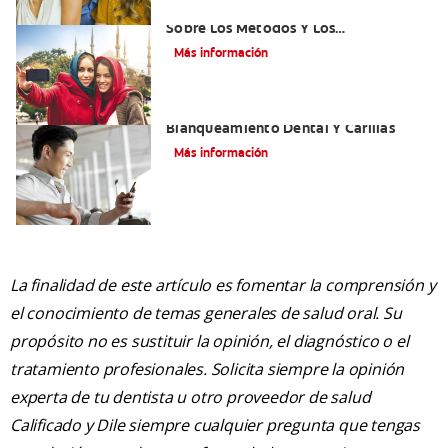
¿Qué Es El Adhesivo Dental? Detalles
Sobre Los Métodos Y Los
Procedimientos Del Adhesivo Dental
Más información
Mejorando Mi Sonrisa.
Blanqueamiento Dental Y Carillas
Más información
La finalidad de este artículo es fomentar la comprensión y
el conocimiento de temas generales de salud oral. Su
propósito no es sustituir la opinión, el diagnóstico o el
tratamiento profesionales. Solicita siempre la opinión
experta de tu dentista u otro proveedor de salud
Calificado y Dile siempre cualquier pregunta que tengas