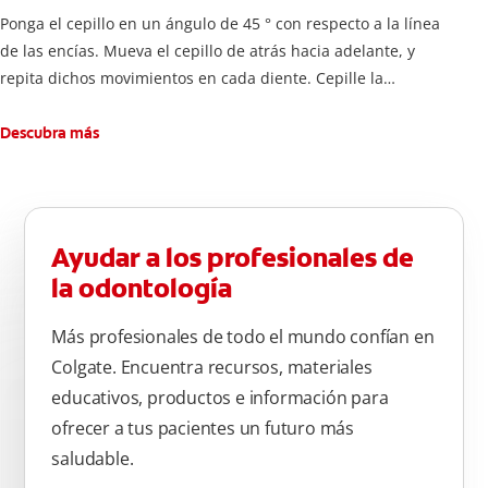
Ponga el cepillo en un ángulo de 45 ° con respecto a la línea
de las encías. Mueva el cepillo de atrás hacia adelante, y
repita dichos movimientos en cada diente. Cepille la
superficie interna de cada diente, usando la misma técnica de
atrás hacia adelante. Cepille la superficie masticatoria (parte
Descubra más
de arriba) del diente. Use la punta del cepillo para cepillar la
parte de atrás de cada diente –con cepilladas de adelante y
atrás, arriba y abajo, en la parte superior e inferior. No se
olvide de cepillar la lengua para quitar el mal olor causado
Ayudar a los profesionales de
por las bacterias.
la odontología
Más profesionales de todo el mundo confían en
Colgate. Encuentra recursos, materiales
educativos, productos e información para
ofrecer a tus pacientes un futuro más
saludable.