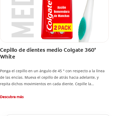
Cepillo de dientes medio Colgate 360°
White
Ponga el cepillo en un ángulo de 45 ° con respecto a la línea
de las encías. Mueva el cepillo de atrás hacia adelante, y
repita dichos movimientos en cada diente. Cepille la
superficie interna de cada diente, usando la misma técnica de
atrás hacia adelante. Cepille la superficie masticatoria (parte
Descubra más
de arriba) del diente. Use la punta del cepillo para cepillar la
parte de atrás de cada diente –con cepilladas de adelante y