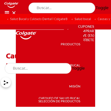
Toggle
Salud Bucal y Cuidado Dental | Colgate®
Salud bucal
Causas y
PARA PROFESIONALES
CUPONES
DÓNDE COMPRAR
VE (ES)
SUSCRÍBETE
PRODUCTOS
PRODUCTOS
Causas y tratamiento de
una fractura mandibular
SALUD BUCAL
Toggle
SALUD BUCAL
MISIÓN
CHEQUEO DE SALUD BUCAL
MISIÓN
SELECCIÓN DE PRODUCTOS