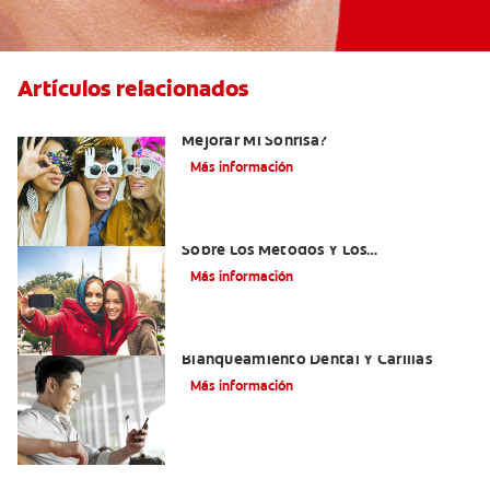
Artículos relacionados
¿Existen Otras Alternativas Para
Mejorar Mi Sonrisa?
Más información
¿Qué Es El Adhesivo Dental? Detalles
Sobre Los Métodos Y Los
Procedimientos Del Adhesivo Dental
Más información
Mejorando Mi Sonrisa.
Blanqueamiento Dental Y Carillas
Más información