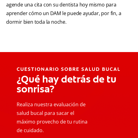
agende una cita con su dentista hoy mismo para
aprender cómo un DAM le puede ayudar, por fin, a
dormir bien toda la noche.
CUESTIONARIO SOBRE SALUD BUCAL
¿Qué hay detrás de tu
sonrisa?
Realiza nuestra evaluación de
salud bucal para sacar el
máximo provecho de tu rutina
de cuidado.