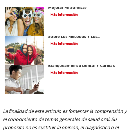
¿Existen Otras Alternativas Para
Mejorar Mi Sonrisa?
Más información
¿Qué Es El Adhesivo Dental? Detalles
Sobre Los Métodos Y Los
Procedimientos Del Adhesivo Dental
Más información
Mejorando Mi Sonrisa.
Blanqueamiento Dental Y Carillas
Más información
La finalidad de este artículo es fomentar la comprensión y
el conocimiento de temas generales de salud oral. Su
propósito no es sustituir la opinión, el diagnóstico o el