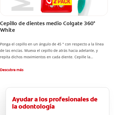
Cepillo de dientes medio Colgate 360°
White
Ponga el cepillo en un ángulo de 45 ° con respecto a la línea
de las encías. Mueva el cepillo de atrás hacia adelante, y
repita dichos movimientos en cada diente. Cepille la
superficie interna de cada diente, usando la misma técnica de
atrás hacia adelante. Cepille la superficie masticatoria (parte
Descubra más
de arriba) del diente. Use la punta del cepillo para cepillar la
parte de atrás de cada diente –con cepilladas de adelante y
atrás, arriba y abajo, en la parte superior e inferior. No se
olvide de cepillar la lengua para quitar el mal olor causado
Ayudar a los profesionales de
por las bacterias.
la odontología