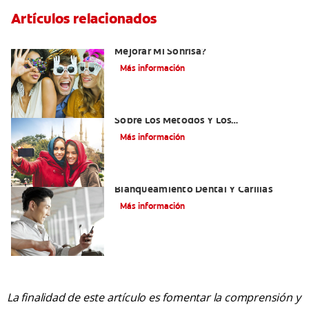
Artículos relacionados
¿Existen Otras Alternativas Para
Mejorar Mi Sonrisa?
Más información
¿Qué Es El Adhesivo Dental? Detalles
Sobre Los Métodos Y Los
Procedimientos Del Adhesivo Dental
Más información
Mejorando Mi Sonrisa.
Blanqueamiento Dental Y Carillas
Más información
La finalidad de este artículo es fomentar la comprensión y