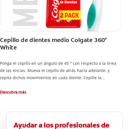
Cepillo de dientes medio Colgate 360°
White
Ponga el cepillo en un ángulo de 45 ° con respecto a la línea
de las encías. Mueva el cepillo de atrás hacia adelante, y
repita dichos movimientos en cada diente. Cepille la
superficie interna de cada diente, usando la misma técnica de
atrás hacia adelante. Cepille la superficie masticatoria (parte
Descubra más
de arriba) del diente. Use la punta del cepillo para cepillar la
parte de atrás de cada diente –con cepilladas de adelante y
atrás, arriba y abajo, en la parte superior e inferior. No se
olvide de cepillar la lengua para quitar el mal olor causado
Ayudar a los profesionales de
por las bacterias.