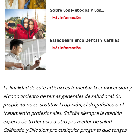
¿Qué Es El Adhesivo Dental? Detalles
Sobre Los Métodos Y Los
Procedimientos Del Adhesivo Dental
Más información
Mejorando Mi Sonrisa.
Blanqueamiento Dental Y Carillas
Más información
La finalidad de este artículo es fomentar la comprensión y
el conocimiento de temas generales de salud oral. Su
propósito no es sustituir la opinión, el diagnóstico o el
tratamiento profesionales. Solicita siempre la opinión
experta de tu dentista u otro proveedor de salud
Calificado y Dile siempre cualquier pregunta que tengas