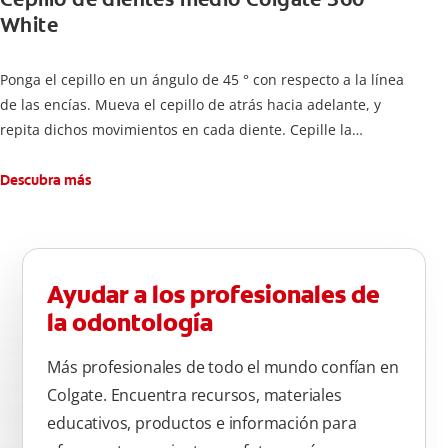
White
Ponga el cepillo en un ángulo de 45 ° con respecto a la línea
de las encías. Mueva el cepillo de atrás hacia adelante, y
repita dichos movimientos en cada diente. Cepille la
superficie interna de cada diente, usando la misma técnica de
atrás hacia adelante. Cepille la superficie masticatoria (parte
Descubra más
de arriba) del diente. Use la punta del cepillo para cepillar la
parte de atrás de cada diente –con cepilladas de adelante y
atrás, arriba y abajo, en la parte superior e inferior. No se
olvide de cepillar la lengua para quitar el mal olor causado
Ayudar a los profesionales de
por las bacterias.
la odontología
Más profesionales de todo el mundo confían en
Colgate. Encuentra recursos, materiales
educativos, productos e información para