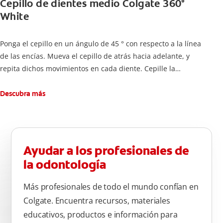
Cepillo de dientes medio Colgate 360°
White
Ponga el cepillo en un ángulo de 45 ° con respecto a la línea
de las encías. Mueva el cepillo de atrás hacia adelante, y
repita dichos movimientos en cada diente. Cepille la
superficie interna de cada diente, usando la misma técnica de
atrás hacia adelante. Cepille la superficie masticatoria (parte
Descubra más
de arriba) del diente. Use la punta del cepillo para cepillar la
parte de atrás de cada diente –con cepilladas de adelante y
atrás, arriba y abajo, en la parte superior e inferior. No se
olvide de cepillar la lengua para quitar el mal olor causado
Ayudar a los profesionales de
por las bacterias.
la odontología
Más profesionales de todo el mundo confían en
Colgate. Encuentra recursos, materiales
educativos, productos e información para