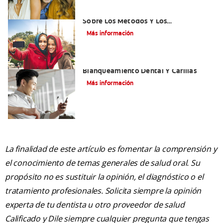
¿Qué Es El Adhesivo Dental? Detalles
Sobre Los Métodos Y Los
Procedimientos Del Adhesivo Dental
Más información
Mejorando Mi Sonrisa.
Blanqueamiento Dental Y Carillas
Más información
La finalidad de este artículo es fomentar la comprensión y
el conocimiento de temas generales de salud oral. Su
propósito no es sustituir la opinión, el diagnóstico o el
tratamiento profesionales. Solicita siempre la opinión
experta de tu dentista u otro proveedor de salud
Calificado y Dile siempre cualquier pregunta que tengas