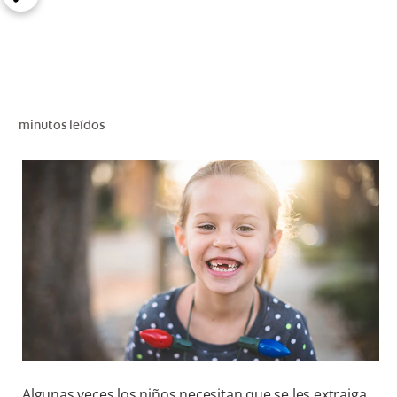
CHEQUEO DE SALUD BUCAL
SELECCIÓN DE PRODUCTOS
PARA PROFESIONALES
minutos leídos
CUPONES
DÓNDE COMPRAR
VE (ES)
SUSCRÍBETE
Algunas veces los niños necesitan que se les extraiga