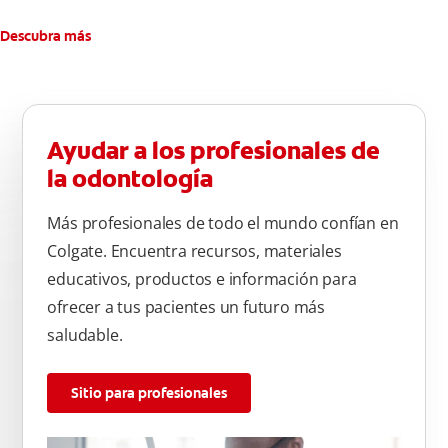
superficie interna de cada diente, usando la misma técnica de
atrás hacia adelante. Cepille la superficie masticatoria (parte
Descubra más
de arriba) del diente. Use la punta del cepillo para cepillar la
parte de atrás de cada diente –con cepilladas de adelante y
atrás, arriba y abajo, en la parte superior e inferior. No se
olvide de cepillar la lengua para quitar el mal olor causado
Ayudar a los profesionales de
por las bacterias.
la odontología
Más profesionales de todo el mundo confían en
Colgate. Encuentra recursos, materiales
educativos, productos e información para
ofrecer a tus pacientes un futuro más
saludable.
Sitio para profesionales