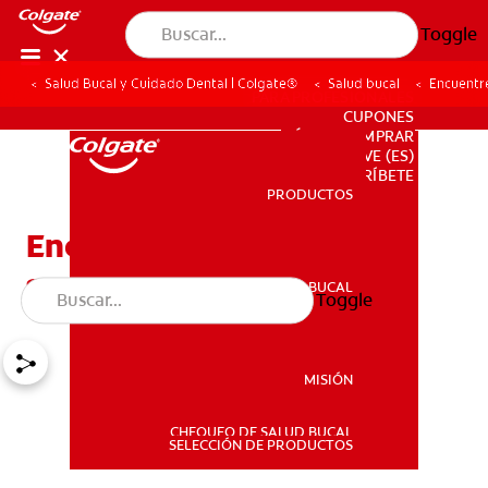
Toggle
Salud Bucal y Cuidado Dental | Colgate®
Salud bucal
Encuentre
PARA PROFESIONALES
CUPONES
DÓNDE COMPRAR
VE (ES)
SUSCRÍBETE
PRODUCTOS
PRODUCTOS
Encuentre alivio a la
sensibilidad dental
SALUD BUCAL
Toggle
SALUD BUCAL
MISIÓN
CHEQUEO DE SALUD BUCAL
MISIÓN
SELECCIÓN DE PRODUCTOS