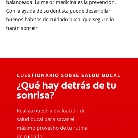
balanceada. La mejor medicina es la prevención.
Con la ayuda de su dentista puede desarrollar
buenos hábitos de cuidado bucal que seguro lo
harán sonreír.
CUESTIONARIO SOBRE SALUD BUCAL
¿Qué hay detrás de tu
sonrisa?
Realiza nuestra evaluación de
salud bucal para sacar el
máximo provecho de tu rutina
de cuidado.