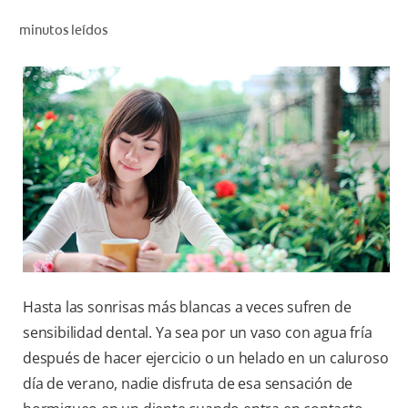
CHEQUEO DE SALUD BUCAL
minutos leídos
SELECCIÓN DE PRODUCTOS
PARA PROFESIONALES
CUPONES
DÓNDE COMPRAR
VE (ES)
SUSCRÍBETE
Hasta las sonrisas más blancas a veces sufren de
sensibilidad dental. Ya sea por un vaso con agua fría
después de hacer ejercicio o un helado en un caluroso
día de verano, nadie disfruta de esa sensación de