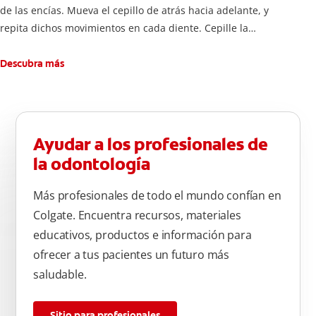
de las encías. Mueva el cepillo de atrás hacia adelante, y
repita dichos movimientos en cada diente. Cepille la
superficie interna de cada diente, usando la misma técnica de
atrás hacia adelante. Cepille la superficie masticatoria (parte
Descubra más
de arriba) del diente. Use la punta del cepillo para cepillar la
parte de atrás de cada diente –con cepilladas de adelante y
atrás, arriba y abajo, en la parte superior e inferior. No se
olvide de cepillar la lengua para quitar el mal olor causado
Ayudar a los profesionales de
por las bacterias.
la odontología
Más profesionales de todo el mundo confían en
Colgate. Encuentra recursos, materiales
educativos, productos e información para
ofrecer a tus pacientes un futuro más
saludable.
Sitio para profesionales