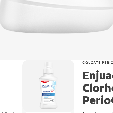
COLGATE PERI
Enjua
Clorh
Peri