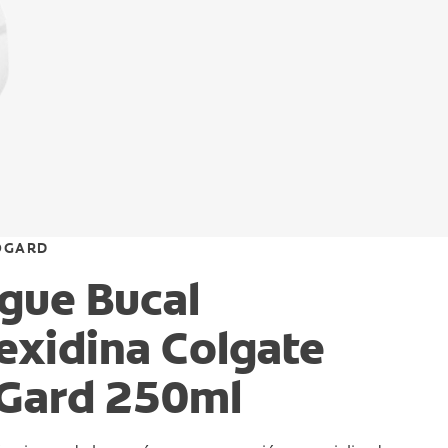
OGARD
gue Bucal
exidina Colgate
oGard 250ml