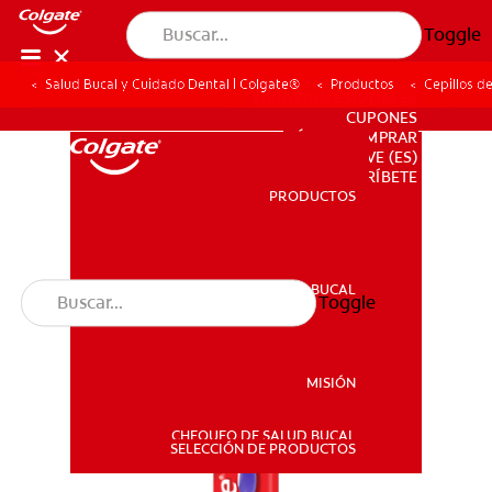
Toggle
Salud Bucal y Cuidado Dental | Colgate®
Productos
Cepillos d
PARA PROFESIONALES
CUPONES
DÓNDE COMPRAR
VE (ES)
SUSCRÍBETE
PRODUCTOS
PRODUCTOS
SALUD BUCAL
Toggle
SALUD BUCAL
MISIÓN
CHEQUEO DE SALUD BUCAL
MISIÓN
SELECCIÓN DE PRODUCTOS