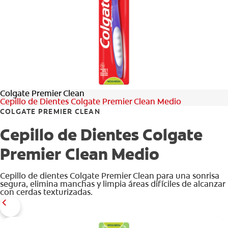
CHEQUEO DE SALUD BUCAL
SELECCIÓN DE PRODUCTOS
PARA PROFESIONALES
Colgate Premier Clean
CUPONES
Cepillo de Dientes Colgate Premier Clean Medio
COLGATE PREMIER CLEAN
DÓNDE COMPRAR
Cepillo de Dientes Colgate
VE (ES)
Premier Clean Medio
SUSCRÍBETE
Cepillo de dientes Colgate Premier Clean para una sonrisa
segura, elimina manchas y limpia áreas difíciles de alcanzar
con cerdas texturizadas.