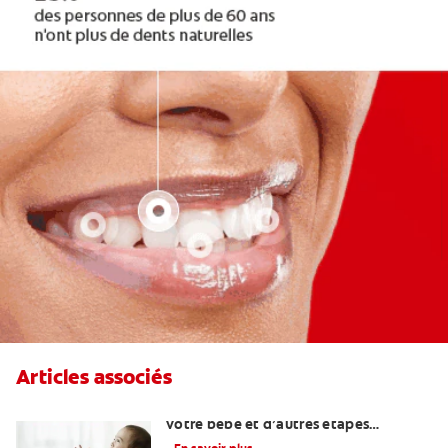
Articles associés
Quand attendre le premier rire de
votre bébé et d’autres étapes
importantes?