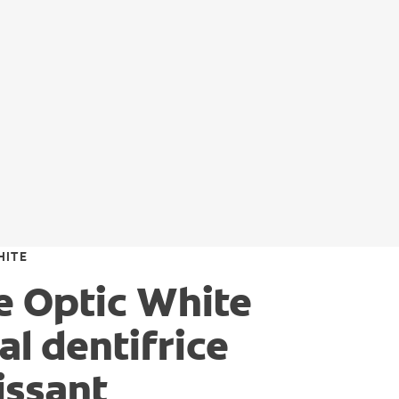
HITE
e Optic White
l dentifrice
issant