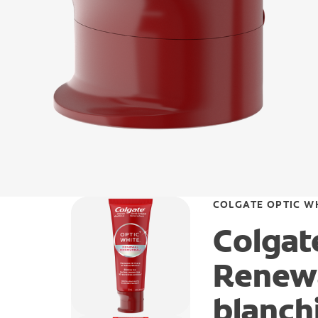
COLGATE OPTIC W
Colgat
Renewa
blanch