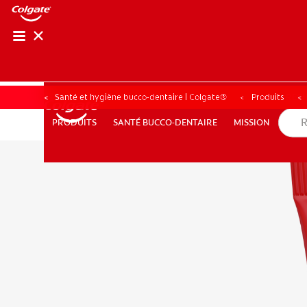
RECHER
RECH
Santé et hygiène bucco-dentaire | Colgate®
Produits
SANTÉ BUCCO-DENTAIRE
MISSION
PRODUITS
PRODUITS
SANTÉ BUCCO-DENTAIRE
MISSION
POUR LES PROFESSIONNELS
FR (CA)