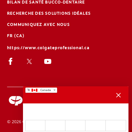
BILAN DE SANTÉ BUCCO-DENTAIRE
RECHERCHE DES SOLUTIONS IDÉALES
COMMUNIQUEZ AVEC NOUS
FR (CA)
https://www.colgateprofessional.ca
Merci de votre reponse.
Êtes-vous satisfait de votre experience sur le site Colgate?
© 2026 Colgate-Palmolive Company. Tous droits réservés.
1
2
3
4
5