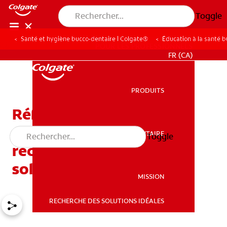
Toggle
Santé et hygiène bucco-dentaire | Colgate®
Éducation à la santé 
POUR LES PROFESSIONNELS
FR (CA)
PRODUITS
PRODUITS
Réflexe d’extrusion :
pourquoi votre bébé
SANTÉ BUCCO-DENTAIRE
Toggle
SANTÉ BUCCO-DENTAIRE
recrache les aliments
solides
MISSION
RECHERCHE DES SOLUTIONS IDÉALES
MISSION