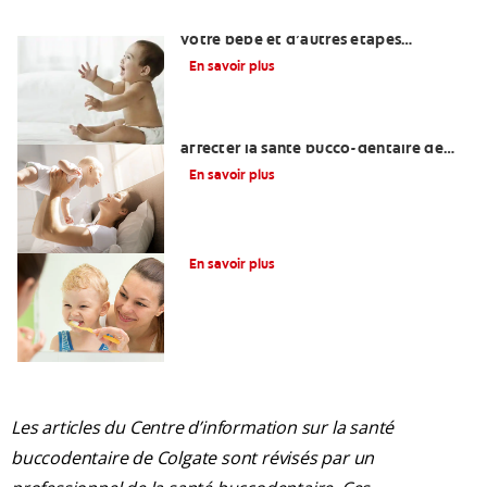
Quand attendre le premier rire de
votre bébé et d’autres étapes
importantes?
En savoir plus
Une otite du nourrisson peut-elle
affecter la santé bucco-dentaire de
votre bébé?
En savoir plus
La glycérine dans les soins dentaires
En savoir plus
Les articles du Centre d’information sur la santé
buccodentaire de Colgate sont révisés par un