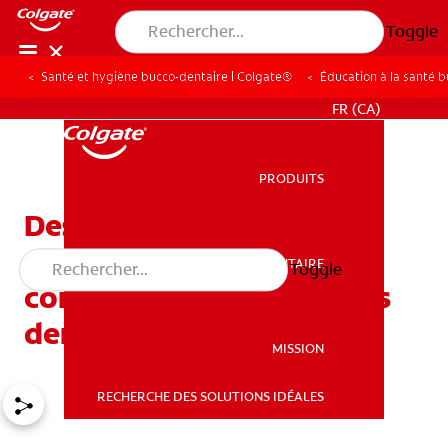
Toggle
Santé et hygiène bucco-dentaire | Colgate®
Éducation à la santé 
POUR LES PROFESSIONNELS
FR (CA)
PRODUITS
PRODUITS
Des taies d’oreiller
personnalisées pour
SANTÉ BUCCO-DENTAIRE
Toggle
SANTÉ BUCCO-DENTAIRE
commémorer la perte des
dents de votre enfant
MISSION
RECHERCHE DES SOLUTIONS IDÉALES
MISSION