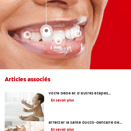
Articles associés
Quand attendre le premier rire de
votre bébé et d’autres étapes
importantes?
En savoir plus
Une otite du nourrisson peut-elle
affecter la santé bucco-dentaire de
votre bébé?
En savoir plus