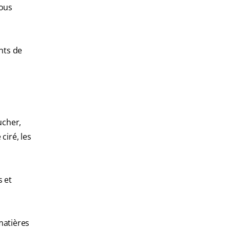
vous
ants de
ucher,
ciré, les
s et
matières