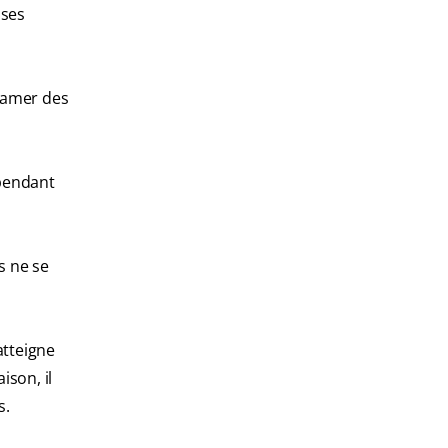
ises
lamer des
 pendant
s ne se
atteigne
ison, il
s.