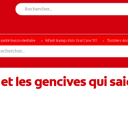
CHE DES SOLUTIONS IDÉALES
ERCHE DES SOLUTIONS IDÉALES
a santé bucco-dentaire
Infant &amp; Kids Oral Care 101
Toddlers An
et les gencives qui sa