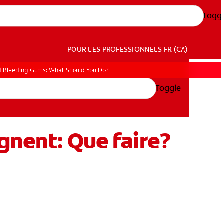
Togg
POUR LES PROFESSIONNELS
FR (CA)
d Bleeding Gums: What Should You Do?
Toggle
ignent: Que faire?