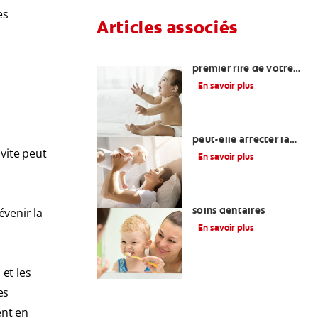
es
Articles associés
Quand attendre le
premier rire de votre
bébé et d’autres
En savoir plus
étapes importantes?
Une otite du nourrisson
peut-elle affecter la
santé bucco-dentaire
ivite peut
En savoir plus
de votre bébé?
La glycérine dans les
soins dentaires
évenir la
En savoir plus
et les
es
ent en