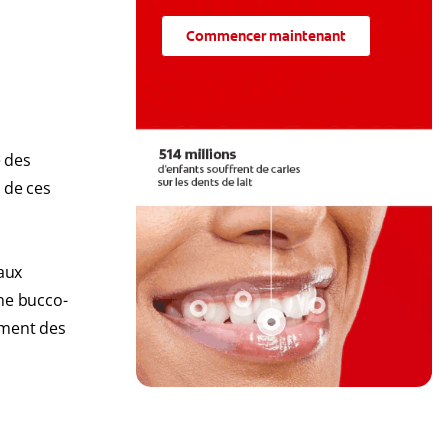
Commencer maintenant
e des
 de ces
aux
ne bucco-
nement des