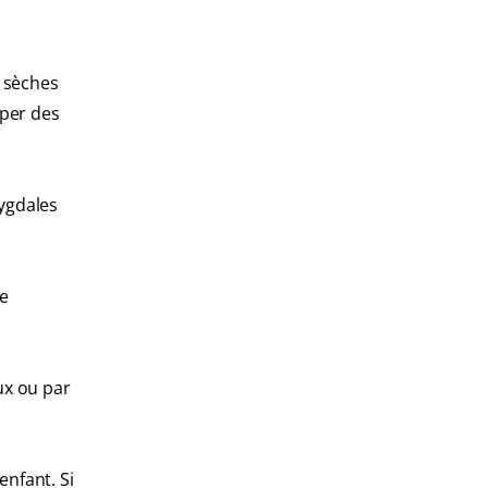
 sèches
pper des
mygdales
me
ux ou par
enfant. Si