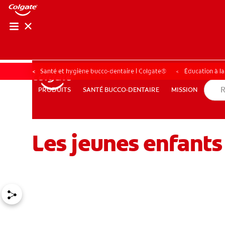
RECHER
RECH
Santé et hygiène bucco-dentaire | Colgate®
Éducation à l
SANTÉ BUCCO-DENTAIRE
MISSION
PRODUITS
PRODUITS
SANTÉ BUCCO-DENTAIRE
MISSION
Les jeunes enfants 
POUR LES PROFESSIONNELS
FR (CA)