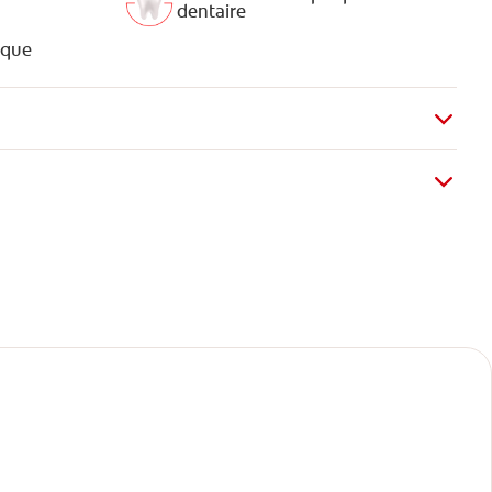
dentaire
aque