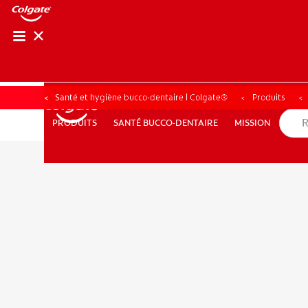
RECHER
RECH
Santé et hygiène bucco-dentaire | Colgate®
Produits
SANTÉ BUCCO-DENTAIRE
MISSION
PRODUITS
PRODUITS
SANTÉ BUCCO-DENTAIRE
MISSION
POUR LES PROFESSIONNELS
FR (CA)