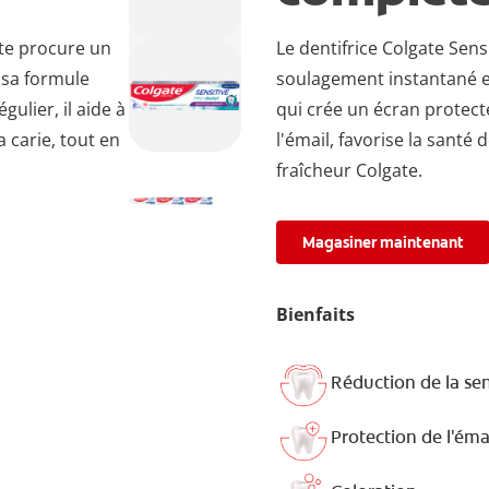
ète procure un
Le dentifrice Colgate Sen
 sa formule
soulagement instantané et
ulier, il aide à
qui crée un écran protecte
a carie, tout en
l'émail, favorise la santé 
fraîcheur Colgate.
Magasiner maintenant
Bienfaits
Réduction de la sen
Protection de l'éma