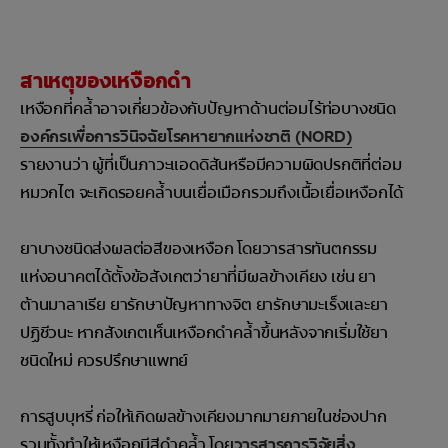
สาเหตุของเหงือกดำ
เหงือกที่คล้ำอาจเกี่ยวข้องกับปัญหาด้านต่อมไร้ท่อบางชนิด
องค์กรเพื่อการวินิจฉัยโรคหายากแห่งชาติ (NORD)
รายงานว่า ผู้ที่เป็นภาวะแอดดิสันหรือมีความผิดปรกติที่ต่อม
หมวกไต จะเกิดรอยคล้ำบนเยื่อเมือกรวมถึงเนื้อเยื่อเหงือกได้
ยาบางชนิดส่งผลต่อสีของเหงือก โดยวารสารทันตกรรม
แห่งอนาคตได้ตั้งข้อสังเกตว่ายาที่มีผลข้างเคียง เช่น ยา
ต้านมาลาเรีย ยารักษาปัญหาทางจิต ยารักษามะเร็งและยา
ปฏิชีวนะ หากสังเกตเห็นเหงือกดำคล้ำขึ้นหลังจากเริ่มใช้ยา
ชนิดใหม่ ควรปรึกษาแพทย์
การสูบบุหรี่ ก่อให้เกิดผลข้างเคียงมากมายภายในช่องปาก
รวมทั้งทำให้เหงือกมีสีดำคล้ำ โดย
วารสารการวิจัยสิ่ง