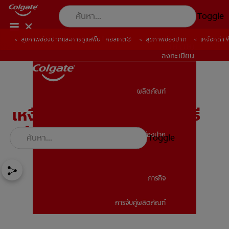
Toggle
สุขภาพช่องปากและการดูแลฟัน | คอลเกต®
สุขภาพช่องปาก
เหงือกดำ ฟ
TH (TH)
ลงทะเบียน
ผลิตภัณฑ์
ผลิตภัณฑ์
เหงือกดำเกิดจากอะไรและวิธี
แก้เหงือกดํา
สุขภาพช่องปาก
Toggle
สุขภาพช่องปาก
ภารกิจ
การจับคู่ผลิตภัณฑ์
ภารกิจ