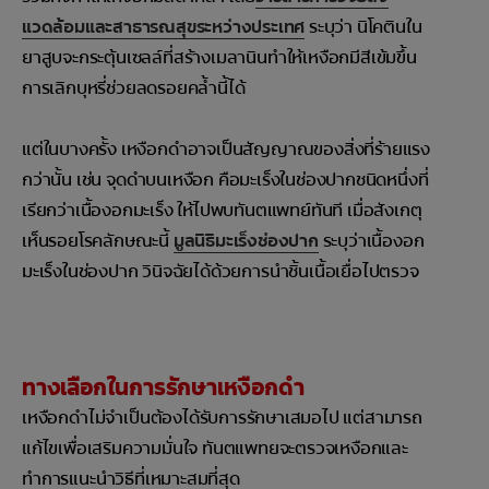
แวดล้อมและสาธารณสุขระหว่างประเทศ
ระบุว่า นิโคตินใน
ยาสูบจะกระตุ้นเซลล์ที่สร้างเมลานินทำให้เหงือกมีสีเข้มขึ้น
การเลิกบุหรี่ช่วยลดรอยคล้ำนี้ได้
แต่ในบางครั้ง เหงือกดำอาจเป็นสัญญาณของสิ่งที่ร้ายแรง
กว่านั้น เช่น จุดดำบนเหงือก คือมะเร็งในช่องปากชนิดหนึ่งที่
เรียกว่าเนื้องอกมะเร็ง ให้ไปพบทันตแพทย์ทันที เมื่อสังเกตุ
เห็นรอยโรคลักษณะนี้
มูลนิธิมะเร็งช่องปาก
ระบุว่าเนื้องอก
มะเร็งในช่องปาก วินิจฉัยได้ด้วยการนำชิ้นเนื้อเยื่อไปตรวจ
ทางเลือกในการรักษาเหงือกดำ
เหงือกดำไม่จำเป็นต้องได้รับการรักษาเสมอไป แต่สามารถ
แก้ไขเพื่อเสริมความมั่นใจ ทันตแพทยจะตรวจเหงือกและ
ทำการแนะนำวิธีที่เหมาะสมที่สุด