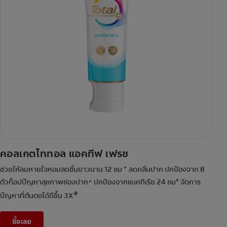
คอลเกตโททอล แอคทีฟ เฟรช
+
ช่วยให้ลมหายใจหอมสดชื่นยาวนาน 12 ชม
ลดกลิ่นปาก ปกป้องจาก 8
ตัวท็อปปัญหาสุขภาพช่องปาก^ ปกป้องจากแบคทีเรีย 24 ชม* จัดการ
#
ปัญหาที่ต้นตอได้ดีขึ้น 3X
ซื้อเลย