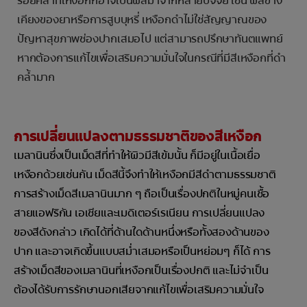
รอยคล้ำที่เหงือกก็อาจเป็นผลมาจากหลายปัจจัย เช่น ผลข้าง
เคียงของยาหรือการสูบบุหรี่ เหงือกดำไม่ใช่สัญญาณของ
ปัญหาสุขภาพช่องปากเสมอไป แต่สามารถปรึกษาทันตแพทย์
หากต้องการแก้ไขเพื่อเสริมความมั่นใจในกรณีที่มีสีเหงือกที่ดำ
คล้ำมาก
การเปลี่ยนแปลงตามธรรมชาติของสีเหงือก
เมลานินซึ่งเป็นเม็ดสีที่ทำให้ผิวมีสีเข้มนั้น ก็มีอยู่ในเนื้อเยื่อ
เหงือกด้วยเช่นกัน เม็ดสีนี้จึงทำให้เหงือกมีสีดำตามธรรมชาติ
การสร้างเม็ดสีเมลานินมาก ๆ ถือเป็นเรื่องปกติในหมู่คนเชื้อ
สายแอฟริกัน เอเชียและเมดิเตอร์เรเนียน การเปลี่ยนแปลง
ของสีดังกล่าว เกิดได้ที่ด้านใดด้านหนึ่งหรือทั้งสองด้านของ
ปาก และอาจเกิดขึ้นแบบสม่ำเสมอหรือเป็นหย่อมๆ ก็ได้ การ
สร้างเม็ดสีของเมลานินที่เหงือกเป็นเรื่องปกติ และไม่จำเป็น
ต้องได้รับการรักษานอกเสียจากแก้ไขเพื่อเสริมความมั่นใจ