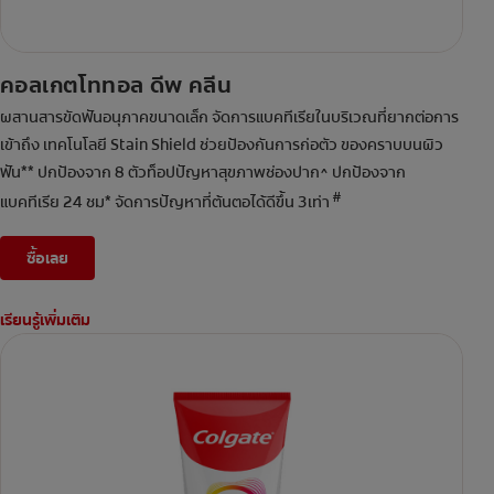
คอลเกตโททอล ดีพ คลีน
ผสานสารขัดฟันอนุภาคขนาดเล็ก จัดการแบคทีเรียในบริเวณที่ยากต่อการ
เข้าถึง เทคโนโลยี Stain Shield ช่วยป้องกันการก่อตัว ของคราบบนผิว
ฟัน** ปกป้องจาก 8 ตัวท็อปปัญหาสุขภาพช่องปาก^ ปกป้องจาก
#
แบคทีเรีย 24 ชม* จัดการปัญหาที่ต้นตอได้ดีขึ้น 3เท่า
ซื้อเลย
เรียนรู้เพิ่มเติม