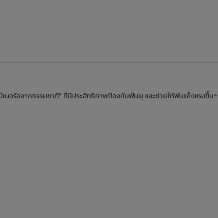
ิเนอรัลจากธรรมชาติ* ที่มีประสิทธิภาพป้องกันฟันผุ และช่วยให้ฟันแข็งแรงขึ้น^