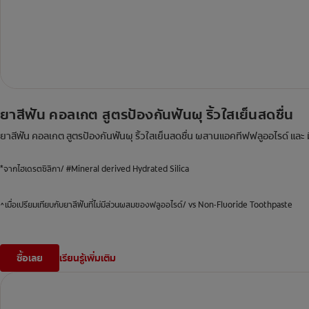
ยาสีฟัน คอลเกต สูตรป้องกันฟันผุ ริ้วใสเย็นสดชื่น
ยาสีฟัน คอลเกต สูตรป้องกันฟันผุ ริ้วใสเย็นสดชื่น ผสานแอคทีฟฟลูออไรด์ และ ม
*จากไฮเดรตซิลิกา/ #Mineral derived Hydrated Silica
^เมื่อเปรียมเทียบกับยาสีฟันที่ไม่มีส่วนผสมของฟลูออไรด์/ vs Non-Fluoride Toothpaste
ซื้อเลย
เรียนรู้เพิ่มเติม