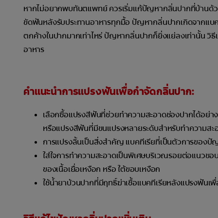
หากไม่อยากพบทันตแพทย์ ควรเริ่มแก้ปัญหากลิ่นปากที่บ้านด้
ขัดฟันหลังรับประทานอาหารทุกมื้อ ปัญหากลิ่นปากเกิดจากแบคที
ตกค้างในปากมากเท่าไหร่ ปัญหากลิ่นปากก็ยิ่งแย่ลงเท่านั้น วิธ
อาหาร
คำแนะนำการแปรงฟันเพื่อกำจัดกลิ่นปาก:
เลือกซื้อแปรงสีฟันที่ช่วยทำความสะอาดช่องปากได้อย่างทั่
หรือแปรงสีฟันที่มีขนแปรงหลายระดับสำหรับทำความส
การแปรงลิ้นเป็นสิ่งสำคัญ แบคทีเรียที่เป็นตัวการของปัญ
ใส่ใจการทำความสะอาดเป็นพิเศษบริเวณรอยต่อแนวขอบเหง
ของเนื้อเยื่อเหงือก หรือ ใต้ขอบเหงือก
ใช้น้ำยาบ้วนปากที่มีฤทธิ์ฆ่าเชื้อแบคทีเรียหลังแปรงฟันเพ