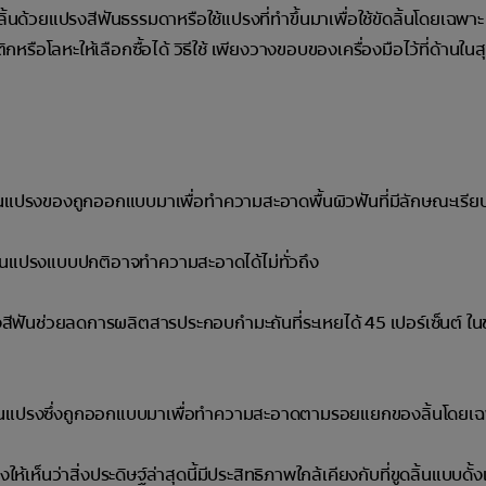
้นด้วยแปรงสีฟันธรรมดาหรือใช้แปรงที่ทำขึ้นมาเพื่อใช้ขัดลิ้นโดยเฉพาะ ที
ือโลหะให้เลือกซื้อได้ วิธีใช้ เพียงวางขอบของเครื่องมือไว้ที่ด้านในส
ขนแปรงของถูกออกแบบมาเพื่อทำความสะอาดพื้นผิวฟันที่มีลักษณะเรีย
้นขนแปรงแบบปกติอาจทำความสะอาดได้ไม่ทั่วถึง
สีฟันช่วยลดการผลิตสารประกอบกำมะถันที่ระเหยได้ 45 เปอร์เซ็นต์ ในขณ
่มีขนแปรงซึ่งถูกออกแบบมาเพื่อทำความสะอาดตามรอยแยกของลิ้นโดยเ
้เห็นว่าสิ่งประดิษฐ์ล่าสุดนี้มีประสิทธิภาพใกล้เคียงกับที่ขูดลิ้นแบบดั้งเ