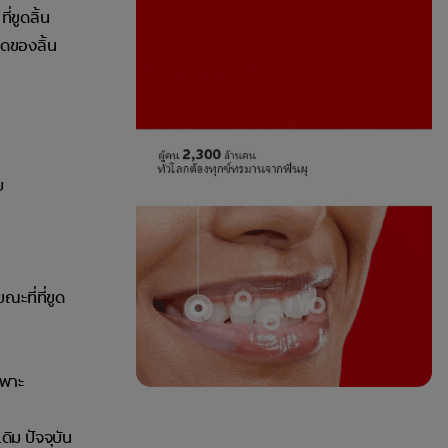
่ขูดลิ้น
ุดของลิ้น
บ
ะที่ที่ขูด
ฉพาะ
ดิม ปัจจุบัน