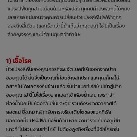
ไงกัน เราต้องใช้ไหมขัดฟันทุกวันจริงๆ เหรอ แล้วคนอื่นก็เปลี่ยน
แปรงสีฟันทุกสามเดือนด้วยหรือเปล่า ทุกคนทำสิ่งพวกนี้ได้หมด
เลยเหรอ แน่นอนว่าคุณควรเปลี่ยนหัวแปรงสีฟันไฟฟ้าทุกๆ
สองถึงสี่เดือน (และเร็วกว่านี้ถ้าเห็นว่าหลุดลุ่ย) ใช่ นี่เป็นเรื่อง
สำคัญจริงๆ และนี่คือเหตุผลว่าทำไม:
1) เชื้อโรค
หัวแปรงสีฟันของคุณควรที่จะขจัดแบคทีเรียออกจากปาก
ของคุณได้ นั่นจึงเป็นงานที่ค่อนข้างสกปรก และคุณก็คงไม่
อยากให้ได้ผลตรงกันข้าม แล้วเริ่มนำแบคทีเรียใหม่เข้าสู่ปาก
ของคุณ เฮ้ นี่ไม่ใช่เรื่องยากเวลาเข้าห้องน้ำเลย เพราะว่า
ห้องน้ำมักเป็นห้องที่อับชื้นและอุ่น รวมถึงระบายอากาศได้
ยอดแย่ ซึ่งเหมาะสำหรับการเจริญเติบโตของแบคทีเรีย
นอกจากนี้ แปรงสีฟันยังชื้นด้วย หากเอามารวมกันคงดูเป็น
แถวที่"ไม่สวยงามเท่าไหร่" ไม่ต้องพูดถึงเรื่องที่มีชักโครกใน