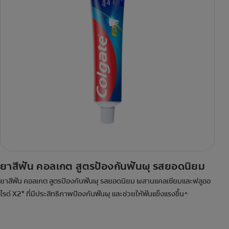
ยาสีฟัน คอลเกต สูตรป้องกันฟันผุ รสยอดนิยม
ยาสีฟัน คอลเกต สูตรป้องกันฟันผุ รสยอดนิยม ผสานแคลเซียมและฟลูออ
ไรด์ X2* ที่มีประสิทธิภาพป้องกันฟันผุ และช่วยให้ฟันแข็งแรงขึ้น^