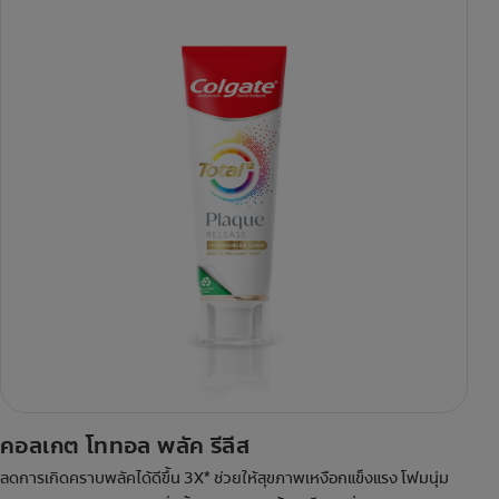
คอลเกต โททอล พลัค รีลีส
ลดการเกิดคราบพลัคได้ดีขึ้น 3X* ช่วยให้สุขภาพเหงือกแข็งแรง โฟมนุ่ม