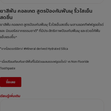
ยาสีฟัน คอลเกต สูตรป้องกันฟันผุ ริ้วใสเย็น
สดชื่น
ยาสีฟัน คอลเกต สูตรป้องกันฟันผุ ริ้วใสเย็นสดชื่น ผสานแอคทีฟฟลูออไรด์
และ มิเนอรัลจากธรรมชาติ* ที่มีประสิทธิภาพป้องกันฟันผุ และช่วยให้ฟัน
แข็งแรงขึ้น^
*จากไฮเดรตซิลิกา/ #Mineral derived Hydrated Silica
^เมื่อเปรียมเทียบกับยาสีฟันที่ไม่มีส่วนผสมของฟลูออไรด์/ vs Non-Fluoride
Toothpaste
ซื้อเลย
เรียนรู้เพิ่มเติม