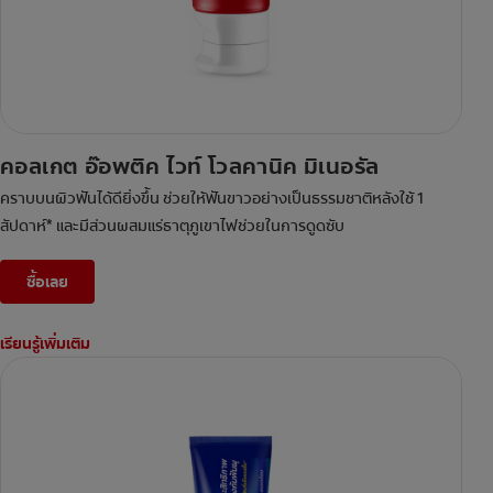
คอลเกต อ๊อพติค ไวท์ โวลคานิค มิเนอรัล
คราบบนผิวฟันได้ดียิ่งขึ้น ช่วยให้ฟันขาวอย่างเป็นธรรมชาติหลังใช้ 1
สัปดาห์* และมีส่วนผสมแร่ธาตุภูเขาไฟช่วยในการดูดซับ
ซื้อเลย
เรียนรู้เพิ่มเติม