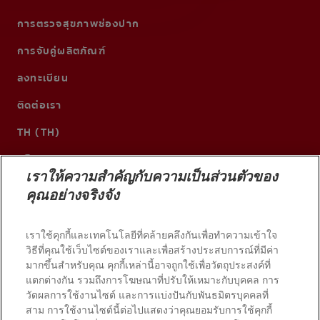
การตรวจสุขภาพช่องปาก
การจับคู่ผลิตภัณฑ์
ลงทะเบียน
ติดต่อเรา
TH (TH)
เราให้ความสำคัญกับความเป็นส่วนตัวของ
คุณอย่างจริงจัง
เราใช้คุกกี้และเทคโนโลยีที่คล้ายคลึงกันเพื่อทำความเข้าใจ
วิธีที่คุณใช้เว็บไซต์ของเราและเพื่อสร้างประสบการณ์ที่มีค่า
มากขึ้นสำหรับคุณ คุกกี้เหล่านี้อาจถูกใช้เพื่อวัตถุประสงค์ที่
แตกต่างกัน รวมถึงการโฆษณาที่ปรับให้เหมาะกับบุคคล การ
วัดผลการใช้งานไซต์ และการแบ่งปันกับพันธมิตรบุคคลที่
© 2026 บริษัท คอลเกต-ปาล์มโอลีฟ สงวนลิขสิทธิ์
สาม การใช้งานไซต์นี้ต่อไปแสดงว่าคุณยอมรับการใช้คุกกี้