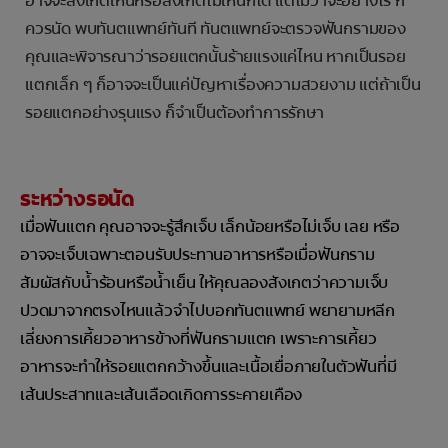
อาจจะสังเกตเห็นหรือสังเกตไม่เห็นก็ได้ แต่ไม่ว่าจะอย่างไร ก็
ควรนัด พบทันตแพทย์ทันที ทันตแพทย์จะตรวจฟันกรามของ
คุณและพิจารณาว่ารอยแตกนั้นร้ายแรงแค่ไหน หากเป็นรอย
แตกเล็ก ๆ ก็อาจจะเป็นแค่ปัญหาเรื่องความสวยงาม แต่ถ้าเป็น
รอยแตกอย่างรุนแรง ก็จำเป็นต้องทำการรักษา
ระหว่างรอนัด
เมื่อฟันแตก คุณอาจจะรู้สึกเจ็บ เล็กน้อยหรือไม่เจ็บ เลย หรือ
อาจจะเจ็บเฉพาะตอนรับประทานอาหารหรือเมื่อฟันกราม
สัมผัสกับน้ำร้อนหรือน้ำเย็น ให้คุณลองสังเกตว่าความเจ็บ
ปวดมาจากตรงไหนแล้วจำไปบอกทันตแพทย์ พยายามหลีก
เลี่ยงการเคี้ยวอาหารข้างที่ฟันกรามแตก เพราะการเคี้ยว
อาหารจะทำให้รอยแตกกว้างขึ้นและเนื้อเยื่อภายในตัวฟันที่มี
เส้นประสาทและเส้นเลือดเกิดการระคายเคือง