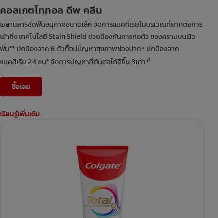
คอลเกตโททอล ดีพ คลีน
ผสานสารขัดฟันอนุภาคขนาดเล็ก จัดการแบคทีเรียในบริเวณที่ยากต่อการ
เข้าถึง เทคโนโลยี Stain Shield ช่วยป้องกันการก่อตัว ของคราบบนผิว
ฟัน** ปกป้องจาก 8 ตัวท็อปปัญหาสุขภาพช่องปาก^ ปกป้องจาก
#
แบคทีเรีย 24 ชม* จัดการปัญหาที่ต้นตอได้ดีขึ้น 3เท่า
ซื้อเลย
เรียนรู้เพิ่มเติม