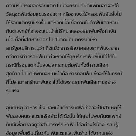
ความรุนแรงของรอยแตก ในบางกรณี ทันตแพทย์อาจจะใช้
วัสดุอุดฟันซ่อมแซมรอยแตก หรืออาจจะใช้ครอบฟันยับยั้งไม่
ให้รอยแตกรุนแรงขึ้น แต่หากเนื้อเยื่อภายในตัวฟันเสียหาย
ทันตแพทย์ก็อาจจะแนะนำให้รักษาคลองรากฟันเพื่อกำจัด
เนื้อเยื่อที่เสียหายออกไป สมาคมทันตกรรมแห่ง
สหรัฐอเมริการะบุว่า ถึงแม้ว่าการรักษาคลองรากฟันจะยาก
กว่าการทำครอบฟัน แต่จะช่วยให้คุณรักษาฟันซี่นั้นไว้ได้ใน
กรณีที่รอยแตกนั้นส่งผลกระทบต่อฟันทั้งซี่ ทางเลือก
สุดท้ายที่ทันตแพทย์จะแนะนำคือ การถอนฟัน ซึ่งจะใช้ในกรณี
ที่ไม่สามารถรักษาฟันเอาไว้ได้เพราะรากฟันเสียหายอย่าง
รุนแรง
อุบัติเหตุ อาหารแข็ง และแม้แต่การบดฟันก็อาจเป็นสาเหตุให้
ฟันของคนเราแตกหรือร้าวได้ ดังนั้น ให้คุณไปพบทันตแพทย์
ทันทีเพื่อตรวจดูว่าสามารถรักษา ฟันได้อย่างไรบ้าง เรียนรู้
ข้อมูลเพิ่มเติมเกี่ยวกับ ฟันแตกและฟันร้าว ได้จากแหล่ง