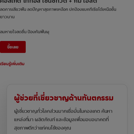
คอลเกต โททอล เซนซิทีวิตี้ + กัม เฮลต์
ลดการเสียวฟัน ลดปัญหาสุขภาพเหงือก ปกป้องแบคทีเรียได้เหนือชั้น
ยาวนาน
ลมหายใจสดชื่น ป้องกันฟันผุ
ซื้อเลย
เรียนรู้เพิ่มเติม
ผู้ช่วยที่เชี่ยวชาญด้านทันตกรรม
ผู้เชี่ยวชาญทั่วโลกส่วนมากเชื่อมั่นในคอลเกต ค้นหา
แหล่งที่มา ผลิตภัณฑ์ และข้อมูลเพื่อมอบอนาคตที่
สุขภาพดีกว่าแก่คนไข้ของคุณ