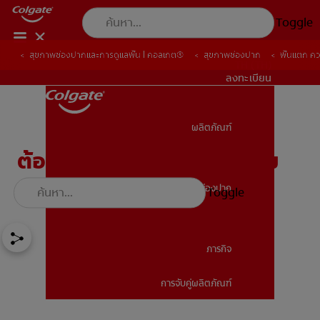
Toggle
สุขภาพช่องปากและการดูแลฟัน | คอลเกต®
สุขภาพช่องปาก
ฟันแตก ควร
TH (TH)
ลงทะเบียน
ผลิตภัณฑ์
ผลิตภัณฑ์
ต้องทำอย่างไรหาก ฟันกราม
แตก
สุขภาพช่องปาก
Toggle
สุขภาพช่องปาก
ภารกิจ
การจับคู่ผลิตภัณฑ์
ภารกิจ