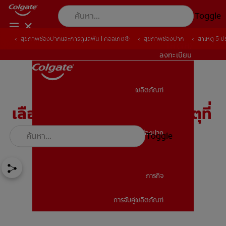
Toggle
สุขภาพช่องปากและการดูแลฟัน | คอลเกต®
สุขภาพช่องปาก
สาเหตุ 5 ป
TH (TH)
ลงทะเบียน
ผลิตภัณฑ์
ผลิตภัณฑ์
เลือดออกตามไรฟัน: 5 สาเหตุที่
คุณควรรู้และวิธีแก้ไขง่ายๆ
สุขภาพช่องปาก
Toggle
สุขภาพช่องปาก
ภารกิจ
การจับคู่ผลิตภัณฑ์
ภารกิจ