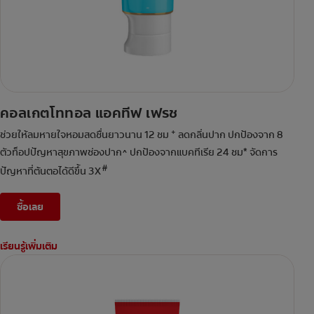
คอลเกตโททอล แอคทีฟ เฟรช
+
ช่วยให้ลมหายใจหอมสดชื่นยาวนาน 12 ชม
ลดกลิ่นปาก ปกป้องจาก 8
ตัวท็อปปัญหาสุขภาพช่องปาก^ ปกป้องจากแบคทีเรีย 24 ชม* จัดการ
#
ปัญหาที่ต้นตอได้ดีขึ้น 3X
ซื้อเลย
เรียนรู้เพิ่มเติม