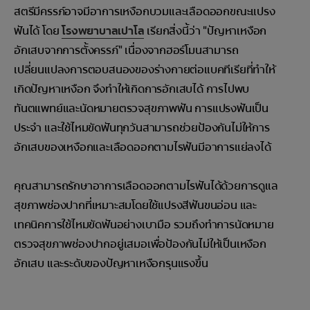
สตรีมีครรภ์อาจมีอาการเหงือกบวมและเลือดออกขณะแปรง
ฟันได้ โดย
โรงพยาบาลเปาโล
เรียกสิ่งนี้ว่า "ปัญหาเหงือก
อักเสบจากการตั้งครรภ์" เนื่องจากฮอร์โมนสามารถ
เปลี่ยนแปลงการตอบสนองของร่างกายต่อแบคทีเรียที่ทำให้
เกิดปัญหาเหงือก จึงทำให้เกิดการอักเสบได้ การไปพบ
ทันตแพทย์และนัดหมายตรวจสุขภาพฟัน การแปรงฟันเป็น
ประจำ และใช้ไหมขัดฟันทุกวันสามารถช่วยป้องกันไม่ให้การ
อักเสบของเหงือกและเลือดออกตามไรฟันมีอาการแย่ลงได้
คุณสามารถรักษาอาการเลือดออกตามไรฟันได้ด้วยการดูแล
สุขภาพช่องปากที่เหมาะสมโดยใช้แปรงสีฟันขนอ่อน และ
เทคนิคการใช้ไหมขัดฟันอย่างเบามือ รวมถึงทำการนัดหมาย
ตรวจสุขภาพช่องปากอยู่เสมอเพื่อป้องกันไม่ให้เป็นเหงือก
อักเสบ และระดับของปัญหาเหงือกรุนแรงขึ้น