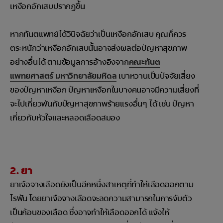
เหงือกอักเสบปรากฏขึ้น
หากทันตแพทย์ได้วินิจฉัยว่าเป็นเหงือกอักเสบ คุณก็ควร
ตระหนักว่าเหงือกอักเสบนั้นอาจส่งผลต่อปัญหาสุขภาพ
อย่างอื่นได้ ตามข้อมูลการอ้างอิงจาก
คณะทันต
แพทยศาสตร์ มหาวิทยาลัยมหิดล
เบาหวานเป็นปัจจัยเสี่ยง
ของปัญหาเหงือก ปัญหาเหงือกในบางคนอาจมีความเสี่ยงที่
จะไปเกี่ยวพันกับปัญหาสุขภาพร้ายแรงอื่นๆ ได้ เช่น ปัญหา
เกี่ยวกับหัวใจและหลอดเลือดสมอง
2. ยา
ยาเจือจางเลือดยังเป็นอีกหนึ่งสาเหตุที่ทำให้เลือดออกตาม
ไรฟัน โดยยาเจือจางเลือดจะลดความสามารถในการจับตัว
เป็นก้อนของเลือด ซึ่งอาจทำให้เลือดออกได้ แจ้งให้