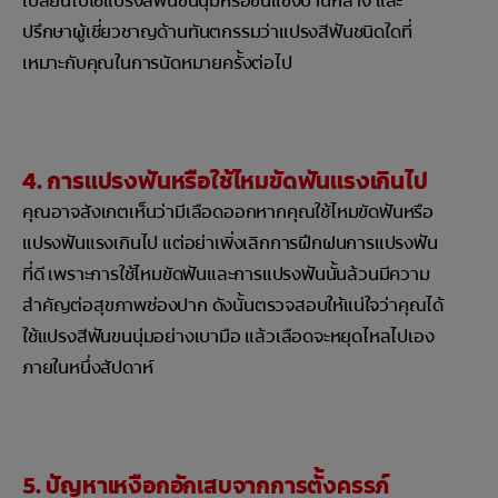
เปลี่ยนไปใช้แปรงสีฟันขนนุ่มหรือขนแข็งปานกลาง และ
ปรึกษาผู้เชี่ยวชาญด้านทันตกรรมว่าแปรงสีฟันชนิดใดที่
เหมาะกับคุณในการนัดหมายครั้งต่อไป
4. การแปรงฟันหรือใช้ไหมขัดฟันแรงเกินไป
คุณอาจสังเกตเห็นว่ามีเลือดออกหากคุณใช้ไหมขัดฟันหรือ
แปรงฟันแรงเกินไป แต่อย่าเพิ่งเลิกการฝึกฝนการแปรงฟัน
ที่ดี เพราะการใช้ไหมขัดฟันและการแปรงฟันนั้นล้วนมีความ
สำคัญต่อสุขภาพช่องปาก ดังนั้นตรวจสอบให้แน่ใจว่าคุณได้
ใช้แปรงสีฟันขนนุ่มอย่างเบามือ แล้วเลือดจะหยุดไหลไปเอง
ภายในหนึ่งสัปดาห์
5. ปัญหาเหงือกอักเสบจากการตั้งครรภ์