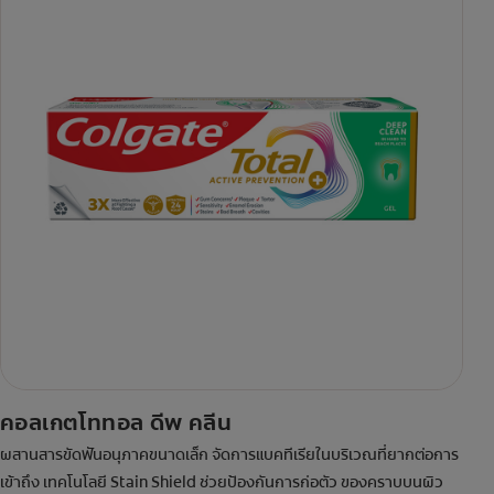
คอลเกตโททอล ดีพ คลีน
ผสานสารขัดฟันอนุภาคขนาดเล็ก จัดการแบคทีเรียในบริเวณที่ยากต่อการ
เข้าถึง เทคโนโลยี Stain Shield ช่วยป้องกันการก่อตัว ของคราบบนผิว