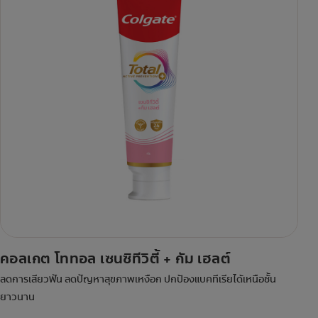
คอลเกต โททอล เซนซิทีวิตี้ + กัม เฮลต์
ลดการเสียวฟัน ลดปัญหาสุขภาพเหงือก ปกป้องแบคทีเรียได้เหนือชั้น
ยาวนาน