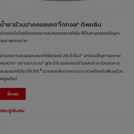
น้ำยาบ้วนปากคอลเกต
โททอล
ดีพคลีน
®
®
ด้วยเทคโนโลยีที่ช่วยลดการสะสมของแบคทีเรีย ที่เป็นสาเหตุของปัญหา
สุขภาพช่องปาก
ช่วยลดการสะสมของแบคทีเรียตลอด 24 ชั่วโมง* ปกป้องปัญหาสุขภาพ
ช่องปาก^ อย่างยาวนาน* สูตร 0% แอลกอฮอล์ ไม่แสบปาก ช่วยลดการ
#
สะสมแบคทีเรีย 99.9%
ช่วยลดกลิ่นปากยาวนาน ช่วยป้องกันฟันผุด้วย
ฟลูออไรด์
ซื้อเลย
เรียนรู้เพิ่มเติม