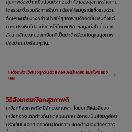
สุขภาพช่องปากเป็นส่วนประกอบสำคัญของสุขภาพร่างกาย
โดยรวม ซึ่งรวมถึงการรักษาเหงือกให้สมบูรณ์แข็งแรงด้วย
ลักษณะนิสัยบางอย่างช่วยให้สุขภาพเหงือกดีขึ้น เริ่มตั้งแต่
การแปรงฟันไปจนถึงการใช้ไหมขัดฟัน ข้อมูลต่อไปนี้คือวิธี
สังเกตลักษณะของเหงือกที่เป็นปกติพร้อมกับดูแลสุขภาพ
ช่องปากไปพร้อมๆ กัน:
เหงือกฟิตแข็งแรงทุกวัน ด้วย คอลเกต® เกลือ สมุนไพร ลอง
เลย!
วิธีสังเกตเหงือกสุขภาพดี
เหงือกที่สุขภาพดีจะมีลักษณะเฉพาะ โดยปกติแล้วสีของ
เหงือกอาจแตกต่างกัน แต่ส่วนมากเหงือกจะเป็นสีชมพูอ่อน
หรือเข้มในเฉดสีเดียวกัน (โดยความแตกต่างของสีดังกล่าว