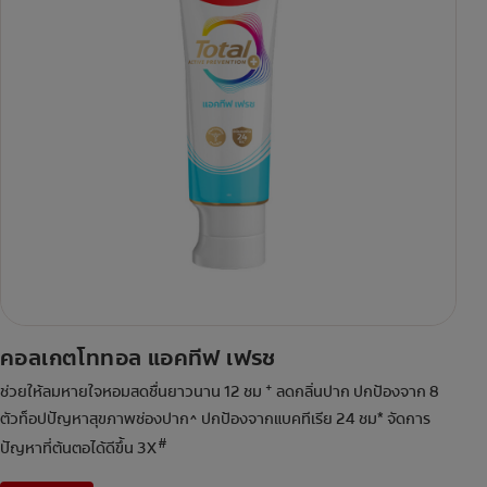
คอลเกตโททอล แอคทีฟ เฟรช
+
ช่วยให้ลมหายใจหอมสดชื่นยาวนาน 12 ชม
ลดกลิ่นปาก ปกป้องจาก 8
ตัวท็อปปัญหาสุขภาพช่องปาก^ ปกป้องจากแบคทีเรีย 24 ชม* จัดการ
#
ปัญหาที่ต้นตอได้ดีขึ้น 3X