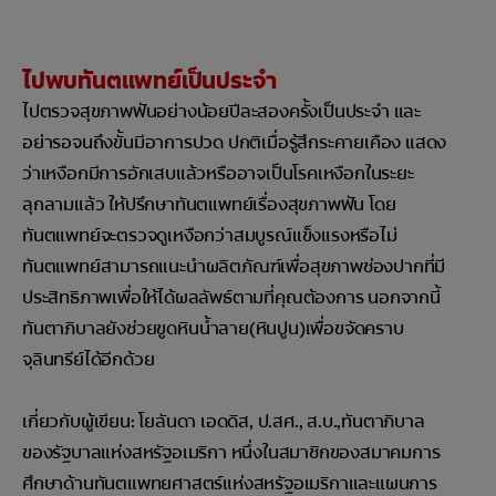
ไปพบทันตแพทย์เป็นประจำ
ไปตรวจสุขภาพฟันอย่างน้อยปีละสองครั้งเป็นประจำ และ
อย่ารอจนถึงขั้นมีอาการปวด ปกติเมื่อรู้สึกระคายเคือง แสดง
ว่าเหงือกมีการอักเสบแล้วหรืออาจเป็นโรคเหงือกในระยะ
ลุกลามแล้ว ให้ปรึกษาทันตแพทย์เรื่องสุขภาพฟัน โดย
ทันตแพทย์จะตรวจดูเหงือกว่าสมบูรณ์แข็งแรงหรือไม่
ทันตแพทย์สามารถแนะนำผลิตภัณฑ์เพื่อสุขภาพช่องปากที่มี
ประสิทธิภาพเพื่อให้ได้ผลลัพธ์ตามที่คุณต้องการ นอกจากนี้
ทันตาภิบาลยังช่วยขูดหินน้ำลาย(หินปูน)เพื่อขจัดคราบ
จุลินทรีย์ได้อีกด้วย
เกี่ยวกับผู้เขียน: โยลันดา เอดดิส, ป.สศ., ส.บ.,ทันตาภิบาล
ของรัฐบาลแห่งสหรัฐอเมริกา หนึ่งในสมาชิกของสมาคมการ
ศึกษาด้านทันตแพทยศาสตร์แห่งสหรัฐอเมริกาและแผนการ