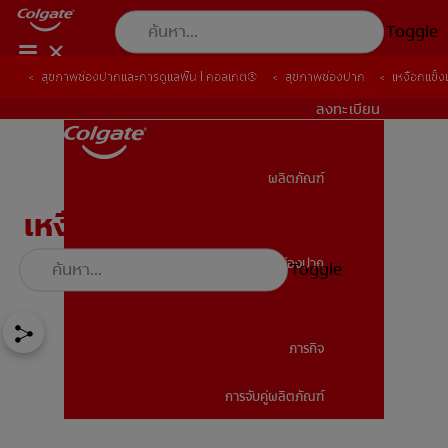
Toggle
สุขภาพช่องปากและการดูแลฟัน | คอลเกต®
สุขภาพช่องปาก
เหงือกแข็งแ
TH (TH)
ลงทะเบียน
ผลิตภัณฑ์
ผลิตภัณฑ์
เหงือกแข็งแรง: กุญแจสู่
สุขภาพที่ดี
สุขภาพช่องปาก
Toggle
สุขภาพช่องปาก
ภารกิจ
การจับคู่ผลิตภัณฑ์
ภารกิจ