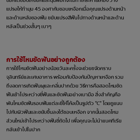
ซอกใต้ขอบเหงือกและนุ่มพอที่จะไม่ทำให้ระคายเคือง วาง
แปรงให้ทำมุม 45 องศากับขอบเหงือกเมื่อคุณแปรงด้านหน้า
และด้านหลังของฟัน ขยับแปรงสีฟันไปทางด้านหน้าและด้าน
หลังเป็นช่วงสั้นๆ เบาๆ
การใช้ไหมขัดฟันอย่างถูกต้อง
การใช้ไหมขัดฟันอย่างน้อยวันละครั้งจะช่วยขจัดคราบ
จุลินทรีย์และเศษอาหาร พร้อมกับป้องกันปัญหาเหงือก รวม
ถึงลดการเกิดฟันผุและกลิ่นปากด้วย วิธีการคือสอดไหมขัด
ฟันเข้าไประหว่างซี่ฟันและขัดฟันอย่างเบามือ สิ่งสำคัญคือ
พันไหมขัดฟันรอบฟันแต่ละซี่ให้โค้งเป็นรูปตัว "C" โดยถูแนบ
ไปกับผิวฟันและขยับขึ้นลงใต้ขอบเหงือก จากนั้นสอดไหม
ส่วนใหม่เข้าไประหว่างฟันซี่ถัดไป เพื่อคุณจะไม่นำแบคทีเรีย
กลับเข้าไปในปาก