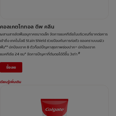
คอลเกตโททอล ดีพ คลีน
ผสานสารขัดฟันอนุภาคขนาดเล็ก จัดการแบคทีเรียในบริเวณที่ยากต่อการ
เข้าถึง เทคโนโลยี Stain Shield ช่วยป้องกันการก่อตัว ของคราบบนผิว
ฟัน** ปกป้องจาก 8 ตัวท็อปปัญหาสุขภาพช่องปาก^ ปกป้องจาก
#
แบคทีเรีย 24 ชม* จัดการปัญหาที่ต้นตอได้ดีขึ้น 3เท่า
ซื้อเลย
เรียนรู้เพิ่มเติม