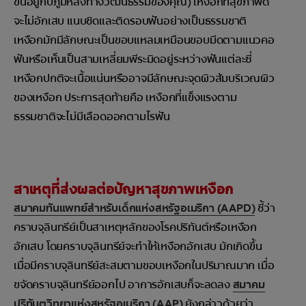
ขึ้นอยู่กับภูมิหลังทางวัฒนธรรมของคุณ) เหงือกที่สุขภาพดี
จะไม่อักเสบ แนบชิดและติดรอบฟันอย่างเป็นธรรมชาติ
เหงือกมักมีลักษณะเป็นขอบแหลมเหมือนขอบมีดตามแนวคอ
ฟันหรือเห็นเป็นสามเหลี่ยมพีระมิดอยู่ระหว่างฟันแต่ละซี่
เหงือกปกติจะเนื้อแน่นหรืออาจมีลักษณะจุดผิวส้มบริเวณผิว
ของเหงือก ประการสุดท้ายคือ เหงือกที่แข็งแรงตาม
ธรรมชาติจะไม่มีเลือดออกตามไรฟัน
สาเหตุที่ส่งผลต่อปัญหาสุขภาพเหงือก
สมาคมทันแพทย์สำหรับเด็กแห่งสหรัฐอเมริกา (AAPD)
ชี้ว่า
คราบจุลินทรีย์เป็นสาเหตุหลักของโรคปริทันต์หรือเหงือก
อักเสบ โดยคราบจุลินทรีย์จะทำให้เหงือกอักเสบ มักเกิดขึ้น
เมื่อมีคราบจุลินทรีย์สะสมตามขอบเหงือกในปริมาณมาก เมื่อ
ขจัดคราบจุลินทรีย์ออกไป อาการอักเสบก็จะลดลง
สมาคม
ปริทันตวิทยาแห่งสหรัฐอเมริกา (AAP)
ยังกล่าวด้วยว่า