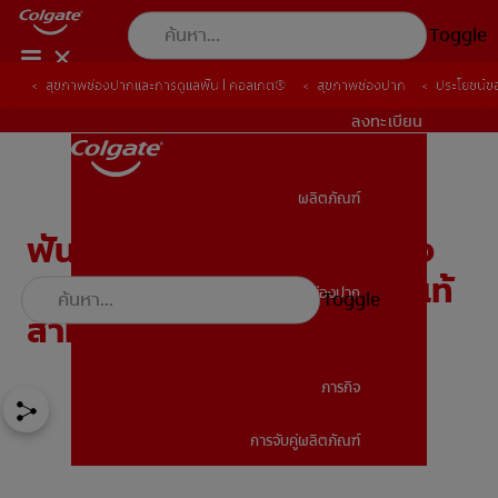
Toggle
สุขภาพช่องปากและการดูแลฟัน | คอลเกต®
สุขภาพช่องปาก
ประโยชน์ขอ
TH (TH)
ลงทะเบียน
ผลิตภัณฑ์
ผลิตภัณฑ์
ฟันน้ำนมมีกี่ซี่? ประโยชน์ของ
ตารางลำดับการขึ้นของฟันแท้
สุขภาพช่องปาก
Toggle
สุขภาพช่องปาก
สำหรับคุณพ่อคุณแม่
ภารกิจ
การจับคู่ผลิตภัณฑ์
ภารกิจ