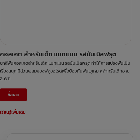
คอลเกต สำหรับเด็ก แบทแมน รสบับเบิลฟรุต
ยาสีฟันคอลเกตสำหรับเด็ก แบทแมน รสบับเบิ้ลฟรุต ทำให้การแปรงฟันเป็น
เรื่องสนุก มีส่วนผสมของฟลูออไรด์เพื่อป้องกันฟันผุเหมาะสำหรับเด็กอายุ
2-6 ปี
ซื้อเลย
เรียนรู้เพิ่มเติม