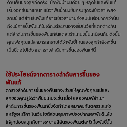
ด้านฟันของลูกอีกครั้ง เมื่อฟันน้ำนมค่อย ๆ หลุดไปและฟันแท้
เริ่มงอกขึ้นมาแทนที่ แม้ว่าฟันน้ำนมขึ้นครบชุดจะใช้เวลาเพียง
สามปี แต่สำหรับฟันแท้อาจใช้เวลานานถึงสิบปีหรือมากกว่านั้น
ถึงแม้การขึ้นฟันแท้ในเด็กแต่ละคนอาจเริ่มในวัยที่แตกต่างกัน
แต่ลำดับการขึ้นของฟันแท้ในแต่ละตำแหน่งนั้นเหมือนกัน ดังนั้น
คุณพ่อคุณแม่สามารถทราบได้ว่าฟันซี่ไหนของลูกกำลังจะขึ้น
เป็นซี่ต่อไปได้จากตารางลำดับการขึ้นของฟันแท้นี้
ใช้ประโยชน์จากตารางลำดับการขึ้นของ
ฟันแท้
ตารางลำดับการขึ้นของฟันแท้จะช่วยให้คุณพ่อคุณแม่และ
ลูกของคุณรู้ได้ว่าฟันซี่ไหนจะขึ้น เมื่อไร ลองพิมพ์สำเนา
ลำดับการขึ้นของฟันแท้ซึ่งจัดทำโดย
สมาคมทันตกรรมแห่ง
สหรัฐอเมริกา ในเว็บไซต์ส่วนสุขภาพช่องปากและฟันดี
แล้ว
ให้ลูกน้อยสนุกกับการระบายสีสันของฟันแต่ละซี่เมื่อฟันซี่นั้น