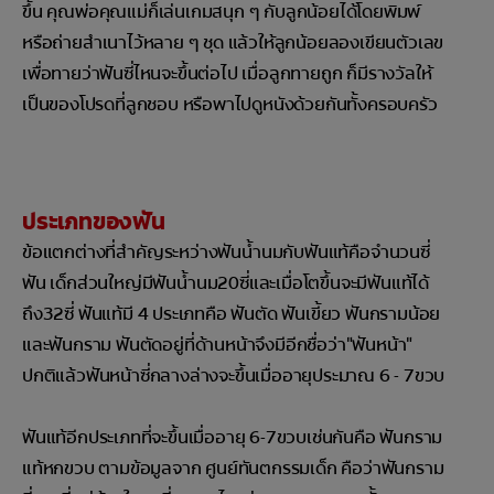
ขึ้น คุณพ่อคุณแม่ก็เล่นเกมสนุก ๆ กับลูกน้อยได้โดยพิมพ์
หรือถ่ายสำเนาไว้หลาย ๆ ชุด แล้วให้ลูกน้อยลองเขียนตัวเลข
เพื่อทายว่าฟันซี่ไหนจะขึ้นต่อไป เมื่อลูกทายถูก ก็มีรางวัลให้
เป็นของโปรดที่ลูกชอบ หรือพาไปดูหนังด้วยกันทั้งครอบครัว
ประเภทของฟัน
ข้อแตกต่างที่สำคัญระหว่างฟันน้ำนมกับฟันแท้คือจำนวนซี่
ฟัน เด็กส่วนใหญ่มีฟันน้ำนม20ซี่และเมื่อโตขึ้นจะมีฟันแท้ได้
ถึง32ซี่ ฟันแท้มี 4 ประเภทคือ ฟันตัด ฟันเขี้ยว ฟันกรามน้อย
และฟันกราม ฟันตัดอยู่ที่ด้านหน้าจึงมีอีกชื่อว่า"ฟันหน้า"
ปกติแล้วฟันหน้าซี่กลางล่างจะขึ้นเมื่ออายุประมาณ 6 - 7ขวบ
ฟันแท้อีกประเภทที่จะขึ้นเมื่ออายุ 6-7ขวบเช่นกันคือ ฟันกราม
แท้หกขวบ ตามข้อมูลจาก ศูนย์ทันตกรรมเด็ก คือว่าฟันกราม